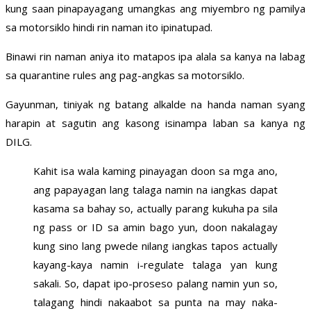
kung saan pinapayagang umangkas ang miyembro ng pamilya
sa motorsiklo hindi rin naman ito ipinatupad.
Binawi rin naman aniya ito matapos ipa alala sa kanya na labag
sa quarantine rules ang pag-angkas sa motorsiklo.
Gayunman, tiniyak ng batang alkalde na handa naman syang
harapin at sagutin ang kasong isinampa laban sa kanya ng
DILG.
Kahit isa wala kaming pinayagan doon sa mga ano,
ang papayagan lang talaga namin na iangkas dapat
kasama sa bahay so, actually parang kukuha pa sila
ng pass or ID sa amin bago yun, doon nakalagay
kung sino lang pwede nilang iangkas tapos actually
kayang-kaya namin i-regulate talaga yan kung
sakali. So, dapat ipo-proseso palang namin yun so,
talagang hindi nakaabot sa punta na may naka-