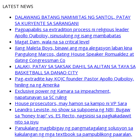
LATEST NEWS
DALAWANG BATANG NAMIMITAS NG SANTOL, PATAY
SA KURYENTE SA SARANGANI
Pagpapabilis sa extradition process ni religious leader
Apollo Quiboloy, isinusulong ng isang mambabatas
Magat Dam, wala na sa critical level
Ilang Maleta Boys, binawi ang mga alegasyon laban kina
Pangulong Marcos, dating House Speaker Romualdez at
dating Congressman Co
LALAKI, PATAY SA SAKSAK DAHIL SA ALITAN SA TAYA SA
BASKETBALL SA DANAO CITY
Pag-extradite kay KOJC founder Pastor Apollo Quiboloy,
hiniling na ng Amerika
Exclusive power ng Kamara sa impeachment,
napatunayan sa SC ruling
House prosecutors, may hamon sa kampo ni VP Sara
Leandro Leviste, no show sa subpoena ng NBI; Bugaw
sa “honey trap” vs. ES Recto, nagsisisi sa pagkakadawit
nito sa isyu
Panukalang magbibigay ng pangmatagalang solusyon sa
kakulangan ng mga textbook sa pampublikong paaralan,