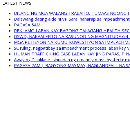
LATEST NEWS
BILANG NG MGA WALANG TRABAHO, TUMAAS NOONG 
Dalawang dating aide ni VP Sara, haharap sa impeachment 
PAGASA 5AM
REKLAMO LABAN KAY BAGONG TALAGANG HEALTH SEC
DSWD, NAKAALERTO NA KASUNOD NG MAGNITUDE 6.4 
MGA PETISYON NA KUMU-KUWESTIYON SA IMPEACHMEN
SC ruling, nagpatibay sa impeachment process laban kay V
HUMAN TRAFFICKING CASE LABAN KAY JING PARAS, PI
Away ng 2 kaklase, sinundan ng umano’y mass hysteria; m
PAGASA 2AM | BAGYONG MAYMAY, NAGLANDFALL NA SA