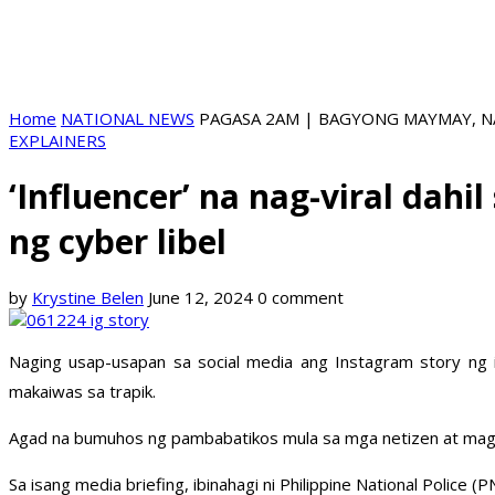
Home
NATIONAL NEWS
PAGASA 2AM | BAGYONG MAYMAY, NA
EXPLAINERS
‘Influencer’ na nag-viral dah
ng cyber libel
by
Krystine Belen
June 12, 2024
0 comment
Naging usap-usapan sa social media ang Instagram story ng
makaiwas sa trapik.
Agad na bumuhos ng pambabatikos mula sa mga netizen at maging 
Sa isang media briefing, ibinahagi ni Philippine National Poli