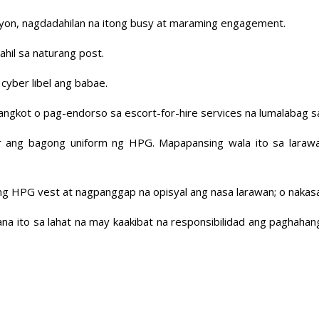
gayon, nagdadahilan na itong busy at maraming engagement.
il sa naturang post.
cyber libel ang babae.
angkot o pag-endorso sa escort-for-hire services na lumalabag sa
r ang bagong uniform ng HPG. Mapapansing wala ito sa larawan
ng HPG vest at nagpanggap na opisyal ang nasa larawan; o nakasa
na ito sa lahat na may kaakibat na responsibilidad ang paghahan