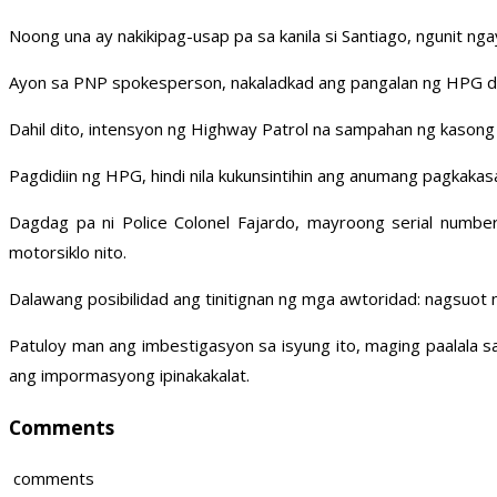
Noong una ay nakikipag-usap pa sa kanila si Santiago, ngunit n
Ayon sa PNP spokesperson, nakaladkad ang pangalan ng HPG dah
Dahil dito, intensyon ng Highway Patrol na sampahan ng kasong 
Pagdidiin ng HPG, hindi nila kukunsintihin ang anumang pagkakas
Dagdag pa ni Police Colonel Fajardo, mayroong serial numbe
motorsiklo nito.
Dalawang posibilidad ang tinitignan ng mga awtoridad: nagsuot 
Patuloy man ang imbestigasyon sa isyung ito, maging paalala sa
ang impormasyong ipinakakalat.
Comments
comments