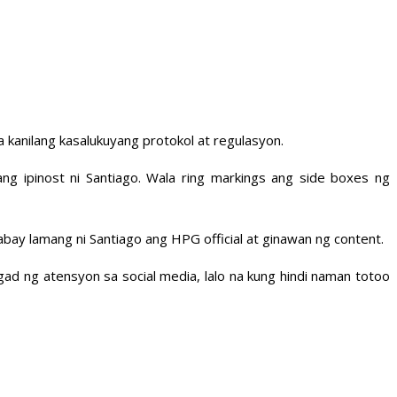
 kanilang kasalukuyang protokol at regulasyon.
g ipinost ni Santiago. Wala ring markings ang side boxes ng
bay lamang ni Santiago ang HPG official at ginawan ng content.
gad ng atensyon sa social media, lalo na kung hindi naman totoo