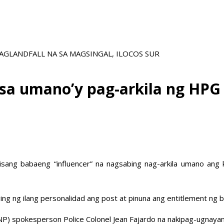
GLANDFALL NA SA MAGSINGAL, ILOCOS SUR
il sa umano’y pag-arkila ng HP
 isang babaeng “influencer” na nagsabing nag-arkila umano an
ng ilang personalidad ang post at pinuna ang entitlement ng bab
ce (PNP) spokesperson Police Colonel Jean Fajardo na nakipag-ugn