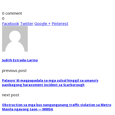
0 comment
0
Facebook
Twitter
Google +
Pinterest
Judith Estrada-Larino
previous post
Palasyo ‘di magpapadala sa mga sulsol hinggil sa umano’y
panibagong harassment incident sa Scarborough
next post
Obstruction sa mga bus nangungunang traffic violation sa Metro
Manila ngayong taon — MMDA