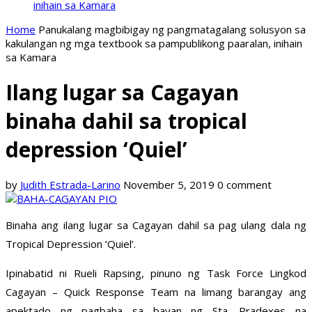
inihain sa Kamara
Home
Panukalang magbibigay ng pangmatagalang solusyon sa
kakulangan ng mga textbook sa pampublikong paaralan, inihain
sa Kamara
Ilang lugar sa Cagayan
binaha dahil sa tropical
depression ‘Quiel’
by
Judith Estrada-Larino
November 5, 2019
0 comment
Binaha ang ilang lugar sa Cagayan dahil sa pag ulang dala ng
Tropical Depression ‘Quiel’.
Ipinabatid ni Rueli Rapsing, pinuno ng Task Force Lingkod
Cagayan – Quick Response Team na limang barangay ang
apektado ng pagbaha sa bayan ng Sta. Pradexes na