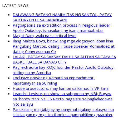
LATEST NEWS
DALAWANG BATANG NAMIMITAS NG SANTOL, PATAY
SA KURYENTE SA SARANGANI
Pagpapabilis sa extradition process ni religious leader
Apollo Quiboloy, isinusulong ng isang mambabatas
Magat Dam, wala na sa critical level
Ilang Maleta Boys, binawi ang mga alegasyon laban kina
Pangulong Marcos, dating House Speaker Romualdez at
dating Congressman Co
LALAKI, PATAY SA SAKSAK DAHIL SA ALITAN SA TAYA SA
BASKETBALL SA DANAO CITY
Pag-extradite kay KOJC founder Pastor Apollo Quiboloy,
hiniling na ng Amerika
Exclusive power ng Kamara sa impeachment,
napatunayan sa SC ruling
House prosecutors, may hamon sa kampo ni VP Sara
Leandro Leviste, no show sa subpoena ng NBI; Bugaw
sa “honey trap” vs. ES Recto, nagsisisi sa pagkakadawit
nito sa isyu
Panukalang magbibigay ng pangmatagalang solusyon sa
kakulangan ng mga textbook sa pampublikong paaralan,