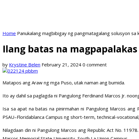
Home
Panukalang magbibigay ng pangmatagalang solusyon sa k
Ilang batas na magpapalakas
by
Krystine Belen
February 21, 2024
0 comment
Matapos ang Araw ng mga Puso, utak naman ang bumida.
Ito ay dahil sa paglagda ni Pangulong Ferdinand Marcos Jr. noo
Isa sa apat na batas na pinirmahan ni Pangulong Marcos ang 
PSAU–Floridablanca Campus ng short-term, technical-vocational,
Nilagdaan din ni Pangulong Marcos ang Republic Act No. 11978
Marcos Memorial State University–South La Union Campus.