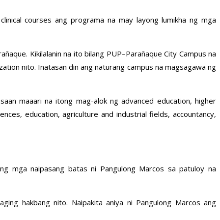
clinical courses ang programa na may layong lumikha ng mga
rañaque. Kikilalanin na ito bilang PUP–Parañaque City Campus na
ization nito. Inatasan din ang naturang campus na magsagawa ng
ng saan maaari na itong mag-alok ng advanced education, higher
ces, education, agriculture and industrial fields, accountancy,
 ang mga naipasang batas ni Pangulong Marcos sa patuloy na
ging hakbang nito. Naipakita aniya ni Pangulong Marcos ang