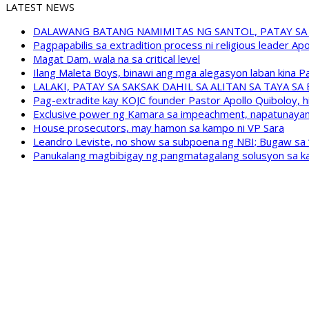
LATEST NEWS
DALAWANG BATANG NAMIMITAS NG SANTOL, PATAY SA
Pagpapabilis sa extradition process ni religious leader A
Magat Dam, wala na sa critical level
Ilang Maleta Boys, binawi ang mga alegasyon laban kina
LALAKI, PATAY SA SAKSAK DAHIL SA ALITAN SA TAYA S
Pag-extradite kay KOJC founder Pastor Apollo Quiboloy, hi
Exclusive power ng Kamara sa impeachment, napatunayan 
House prosecutors, may hamon sa kampo ni VP Sara
Leandro Leviste, no show sa subpoena ng NBI; Bugaw sa “h
Panukalang magbibigay ng pangmatagalang solusyon sa ka