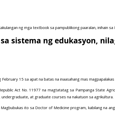
akulangan ng mga textbook sa pampublikong paaralan, inihain sa
 sa sistema ng edukasyon, ni
ng February 15 sa apat na batas na inaasahang mas magpapalakas 
Republic Act No. 11977 na magtatatag sa Pampanga State Agricu
 undergraduate, at graduate courses na nakatuon sa agrikultura.
. Magbubukas ito sa Doctor of Medicine program, kabilang na ang