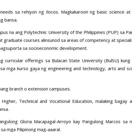
eeds sa rehiyon ng Ilocos. Magkakaroon ng basic science at 
ng bansa.
us na ang Polytechnic University of the Philippines (PUP) sa Pa
 at graduate courses alinsunod sa areas of competency at special
g pagsuporta sa socioeconomic development.
ng curricular offerings sa Bulacan State University (BulSU) ku
 sa mga kurso gaya ng engineering and technology, arts and scien
pang branch o extension campuses.
Higher, Technical and Vocational Education, malaking bagay
ansa.
Pangulong Gloria Macapagal-Arroyo kay Pangulong Marcos sa na
 sa mga Pilipinong mag-aaaral.