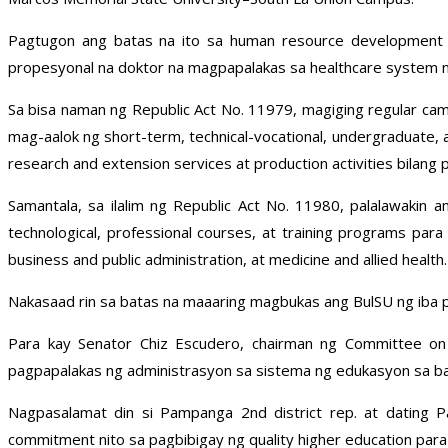
Pagtugon ang batas na ito sa human resource development n
propesyonal na doktor na magpapalakas sa healthcare system 
Sa bisa naman ng Republic Act No. 11979, magiging regular camp
mag-aalok ng short-term, technical-vocational, undergraduate,
research and extension services at production activities bilan
Samantala, sa ilalim ng Republic Act No. 11980, palalawakin a
technological, professional courses, at training programs para
business and public administration, at medicine and allied health.
Nakasaad rin sa batas na maaaring magbukas ang BulSU ng iba 
Para kay Senator Chiz Escudero, chairman ng Committee on 
pagpapalakas ng administrasyon sa sistema ng edukasyon sa b
Nagpasalamat din si Pampanga 2nd district rep. at dating 
commitment nito sa pagbibigay ng quality higher education para