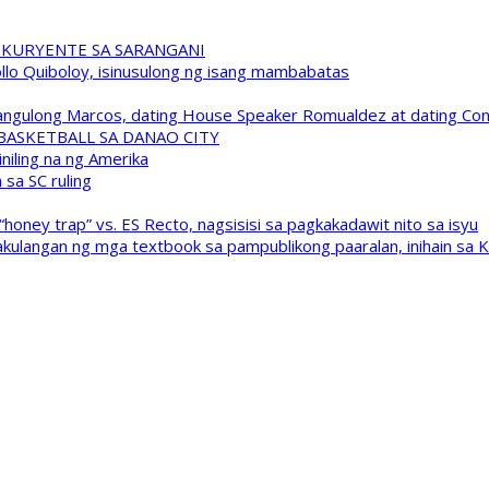
 KURYENTE SA SARANGANI
pollo Quiboloy, isinusulong ng isang mambabatas
 Pangulong Marcos, dating House Speaker Romualdez at dating C
A BASKETBALL SA DANAO CITY
niling na ng Amerika
sa SC ruling
oney trap” vs. ES Recto, nagsisisi sa pagkakadawit nito sa isyu
kulangan ng mga textbook sa pampublikong paaralan, inihain sa 