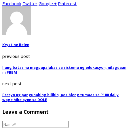
Facebook
Twitter
Google +
Pinterest
Krystine Belen
previous post
Ilang batas na magpapalakas sa sistema ng edukasyon, nilagdaan
ni PBBM
next post
Presyo ng pangunahing bilihin, posibleng tumaas sa P100 daily
wage hike ayon sa DOLE
Leave a Comment