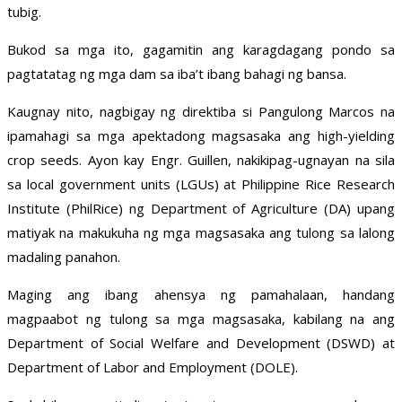
tubig.
Bukod sa mga ito, gagamitin ang karagdagang pondo sa
pagtatatag ng mga dam sa iba’t ibang bahagi ng bansa.
Kaugnay nito, nagbigay ng direktiba si Pangulong Marcos na
ipamahagi sa mga apektadong magsasaka ang high-yielding
crop seeds. Ayon kay Engr. Guillen, nakikipag-ugnayan na sila
sa local government units (LGUs) at Philippine Rice Research
Institute (PhilRice) ng Department of Agriculture (DA) upang
matiyak na makukuha ng mga magsasaka ang tulong sa lalong
madaling panahon.
Maging ang ibang ahensya ng pamahalaan, handang
magpaabot ng tulong sa mga magsasaka, kabilang na ang
Department of Social Welfare and Development (DSWD) at
Department of Labor and Employment (DOLE).