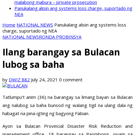
malabong mabura – private prosecution
Panukalang alisin ang systems loss charge, suportado ng
NEA
Home
NATIONAL NEWS
Panukalang alisin ang systems loss
charge, suportado ng NEA
NATIONAL NEWS
RONDA PROBINSYA
Ilang barangay sa Bulacan
lubog sa baha
by
DWIZ 882
July 24, 2021
0 comment
Tatlumpu’t anim (36) na barangay sa limang bayan sa Bulacan
ang nalubog sa baha bunsod ng walang tigil na ulang dala ng
habagat na pina-igting ng bagyong Fabian.
Ayon sa Bulacan Provincial Disaster Risk Reduction and
management office, 18 barangay sa Paombong, siyam sa