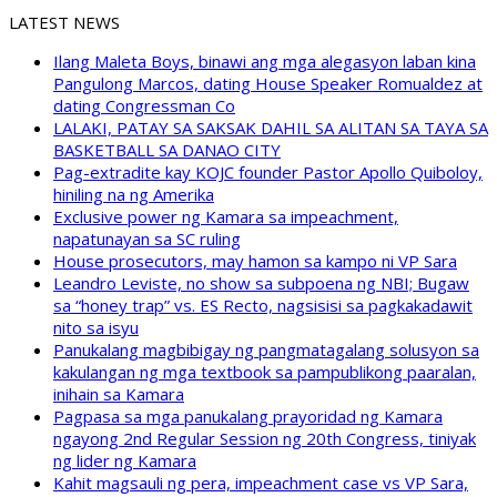
LATEST NEWS
Ilang Maleta Boys, binawi ang mga alegasyon laban kina
Pangulong Marcos, dating House Speaker Romualdez at
dating Congressman Co
LALAKI, PATAY SA SAKSAK DAHIL SA ALITAN SA TAYA SA
BASKETBALL SA DANAO CITY
Pag-extradite kay KOJC founder Pastor Apollo Quiboloy,
hiniling na ng Amerika
Exclusive power ng Kamara sa impeachment,
napatunayan sa SC ruling
House prosecutors, may hamon sa kampo ni VP Sara
Leandro Leviste, no show sa subpoena ng NBI; Bugaw
sa “honey trap” vs. ES Recto, nagsisisi sa pagkakadawit
nito sa isyu
Panukalang magbibigay ng pangmatagalang solusyon sa
kakulangan ng mga textbook sa pampublikong paaralan,
inihain sa Kamara
Pagpasa sa mga panukalang prayoridad ng Kamara
ngayong 2nd Regular Session ng 20th Congress, tiniyak
ng lider ng Kamara
Kahit magsauli ng pera, impeachment case vs VP Sara,