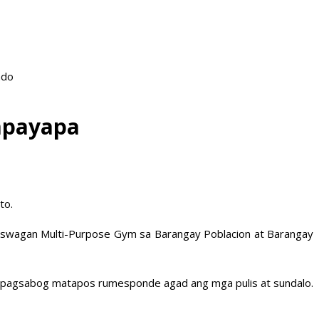
ado
apayapa
to.
auswagan Multi-Purpose Gym sa Barangay Poblacion at Barangay
na pagsabog matapos rumesponde agad ang mga pulis at sundalo.