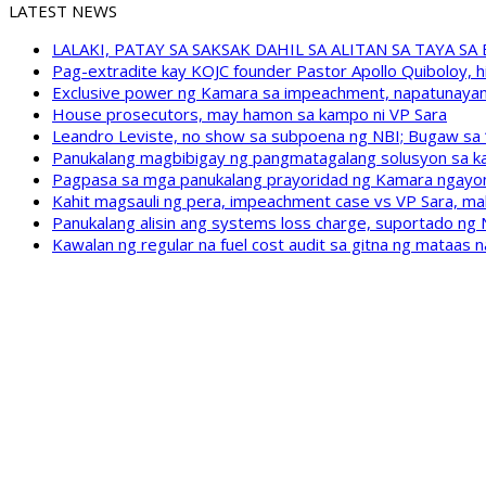
LATEST NEWS
LALAKI, PATAY SA SAKSAK DAHIL SA ALITAN SA TAYA S
Pag-extradite kay KOJC founder Pastor Apollo Quiboloy, hi
Exclusive power ng Kamara sa impeachment, napatunayan 
House prosecutors, may hamon sa kampo ni VP Sara
Leandro Leviste, no show sa subpoena ng NBI; Bugaw sa “h
Panukalang magbibigay ng pangmatagalang solusyon sa ka
Pagpasa sa mga panukalang prayoridad ng Kamara ngayong
Kahit magsauli ng pera, impeachment case vs VP Sara, ma
Panukalang alisin ang systems loss charge, suportado ng
Kawalan ng regular na fuel cost audit sa gitna ng mataas n