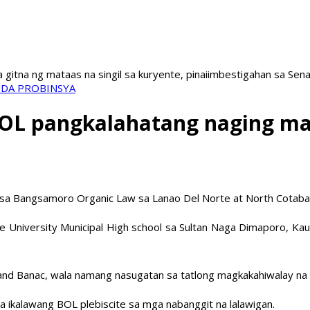
a gitna ng mataas na singil sa kuryente, pinaiimbestigahan sa Sen
DA PROBINSYA
 BOL pangkalahatang naging m
 sa Bangsamoro Organic Law sa Lanao Del Norte at North Cotaba
te University Municipal High school sa Sultan Naga Dimaporo, K
ernand Banac, wala namang nasugatan sa tatlong magkakahiwalay 
a ikalawang BOL plebiscite sa mga nabanggit na lalawigan.