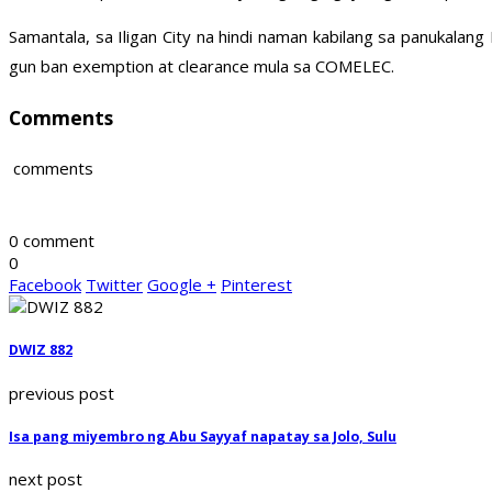
Samantala, sa Iligan City na hindi naman kabilang sa panukalan
gun ban exemption at clearance mula sa COMELEC.
Comments
comments
0 comment
0
Facebook
Twitter
Google +
Pinterest
DWIZ 882
previous post
Isa pang miyembro ng Abu Sayyaf napatay sa Jolo, Sulu
next post