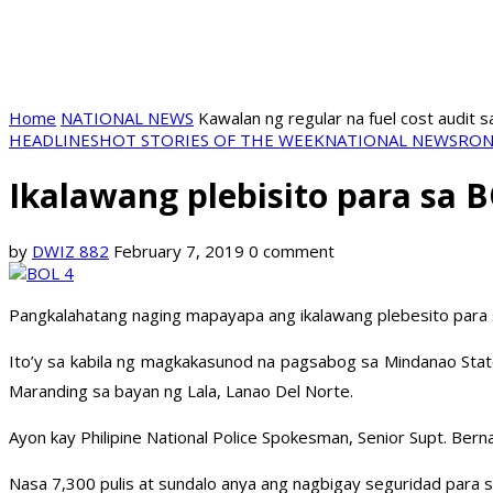
Home
NATIONAL NEWS
Kawalan ng regular na fuel cost audit s
HEADLINES
HOT STORIES OF THE WEEK
NATIONAL NEWS
RON
Ikalawang plebisito para sa
by
DWIZ 882
February 7, 2019
0 comment
Pangkalahatang naging mapayapa ang ikalawang plebesito para
Ito’y sa kabila ng magkakasunod na pagsabog sa Mindanao Sta
Maranding sa bayan ng Lala, Lanao Del Norte.
Ayon kay Philipine National Police Spokesman, Senior Supt. B
Nasa 7,300 pulis at sundalo anya ang nagbigay seguridad para s