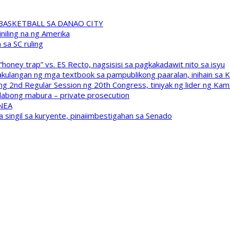
A BASKETBALL SA DANAO CITY
niling na ng Amerika
sa SC ruling
oney trap” vs. ES Recto, nagsisisi sa pagkakadawit nito sa isyu
kulangan ng mga textbook sa pampublikong paaralan, inihain sa 
 2nd Regular Session ng 20th Congress, tiniyak ng lider ng Kam
labong mabura – private prosecution
 NEA
a singil sa kuryente, pinaiimbestigahan sa Senado