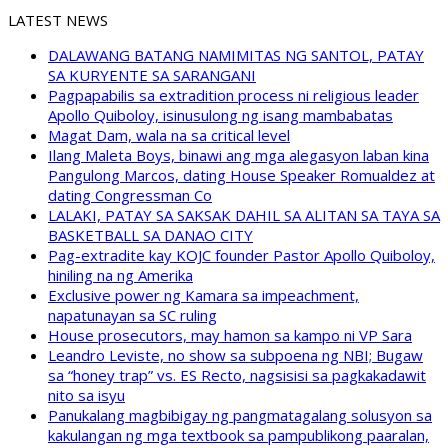
LATEST NEWS
DALAWANG BATANG NAMIMITAS NG SANTOL, PATAY
SA KURYENTE SA SARANGANI
Pagpapabilis sa extradition process ni religious leader
Apollo Quiboloy, isinusulong ng isang mambabatas
Magat Dam, wala na sa critical level
Ilang Maleta Boys, binawi ang mga alegasyon laban kina
Pangulong Marcos, dating House Speaker Romualdez at
dating Congressman Co
LALAKI, PATAY SA SAKSAK DAHIL SA ALITAN SA TAYA SA
BASKETBALL SA DANAO CITY
Pag-extradite kay KOJC founder Pastor Apollo Quiboloy,
hiniling na ng Amerika
Exclusive power ng Kamara sa impeachment,
napatunayan sa SC ruling
House prosecutors, may hamon sa kampo ni VP Sara
Leandro Leviste, no show sa subpoena ng NBI; Bugaw
sa “honey trap” vs. ES Recto, nagsisisi sa pagkakadawit
nito sa isyu
Panukalang magbibigay ng pangmatagalang solusyon sa
kakulangan ng mga textbook sa pampublikong paaralan,