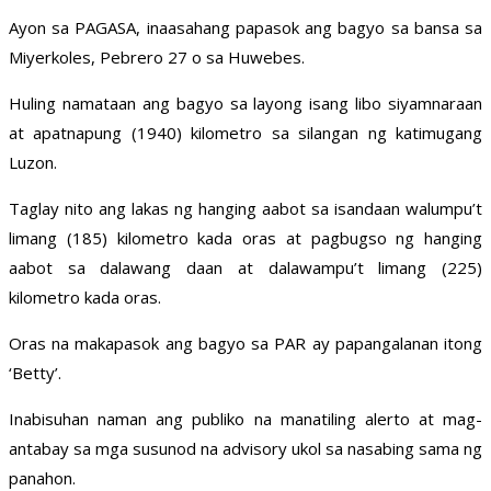
Ayon sa PAGASA, inaasahang papasok ang bagyo sa bansa sa
Miyerkoles, Pebrero 27 o sa Huwebes.
Huling namataan ang bagyo sa layong isang libo siyamnaraan
at apatnapung (1940) kilometro sa silangan ng katimugang
Luzon.
Taglay nito ang lakas ng hanging aabot sa isandaan walumpu’t
limang (185) kilometro kada oras at pagbugso ng hanging
aabot sa dalawang daan at dalawampu’t limang (225)
kilometro kada oras.
Oras na makapasok ang bagyo sa PAR ay papangalanan itong
‘Betty’.
Inabisuhan naman ang publiko na manatiling alerto at mag-
antabay sa mga susunod na advisory ukol sa nasabing sama ng
panahon.