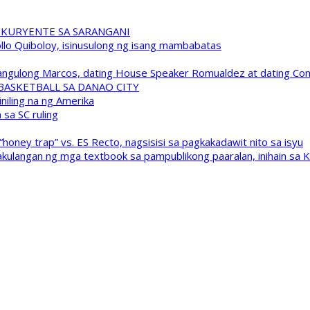
 KURYENTE SA SARANGANI
pollo Quiboloy, isinusulong ng isang mambabatas
 Pangulong Marcos, dating House Speaker Romualdez at dating C
A BASKETBALL SA DANAO CITY
niling na ng Amerika
sa SC ruling
oney trap” vs. ES Recto, nagsisisi sa pagkakadawit nito sa isyu
kulangan ng mga textbook sa pampublikong paaralan, inihain sa 