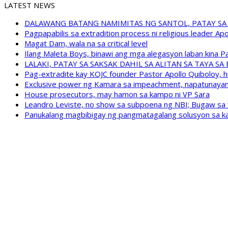
LATEST NEWS
DALAWANG BATANG NAMIMITAS NG SANTOL, PATAY SA
Pagpapabilis sa extradition process ni religious leader A
Magat Dam, wala na sa critical level
Ilang Maleta Boys, binawi ang mga alegasyon laban kina
LALAKI, PATAY SA SAKSAK DAHIL SA ALITAN SA TAYA S
Pag-extradite kay KOJC founder Pastor Apollo Quiboloy, hi
Exclusive power ng Kamara sa impeachment, napatunayan 
House prosecutors, may hamon sa kampo ni VP Sara
Leandro Leviste, no show sa subpoena ng NBI; Bugaw sa “h
Panukalang magbibigay ng pangmatagalang solusyon sa ka