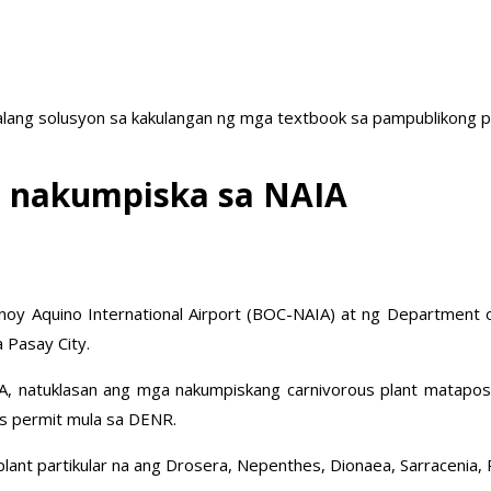
ang solusyon sa kakulangan ng mga textbook sa pampublikong paa
ts nakumpiska sa NAIA
noy Aquino International Airport (BOC-NAIA) at ng Department
 Pasay City.
AIA, natuklasan ang mga nakumpiskang carnivorous plant matapos
tes permit mula sa DENR.
nt partikular na ang Drosera, Nepenthes, Dionaea, Sarracenia, P