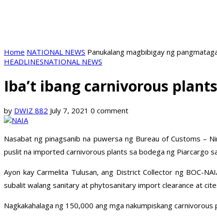
Home
NATIONAL NEWS
Panukalang magbibigay ng pangmatagal
HEADLINES
NATIONAL NEWS
Iba’t ibang carnivorous plan
by
DWIZ 882
July 7, 2021
0 comment
Nasabat ng pinagsanib na puwersa ng Bureau of Customs – Ni
puslit na imported carnivorous plants sa bodega ng Piarcargo sa
Ayon kay Carmelita Tulusan, ang District Collector ng BOC-N
subalit walang sanitary at phytosanitary import clearance at ci
Nagkakahalaga ng 150,000 ang mga nakumpiskang carnivorous pla