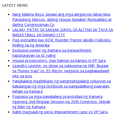
LATEST NEWS
Ilang Maleta Boys, binawi ang mga alegasyon laban kina
Pangulong Marcos, dating House Speaker Romualdez at
dating Congressman Co
LALAKI, PATAY SA SAKSAK DAHIL SA ALITAN SA TAYA SA
BASKETBALL SA DANAO CITY
Pag-extradite kay KOJC founder Pastor Apollo Quiboloy,
hiniling na ng Amerika
Exclusive power ng Kamara sa impeachment,
napatunayan sa SC ruling
House prosecutors, may hamon sa kampo ni VP Sara
Leandro Leviste, no show sa subpoena ng NBI; Bugaw
sa “honey trap” vs. ES Recto, nagsisisi sa pagkakadawit
nito sa isyu
Panukalang magbibigay ng pangmatagalang solusyon sa
kakulangan ng mga textbook sa pampublikong paaralan,
inihain sa Kamara
Pagpasa sa mga panukalang prayoridad ng Kamara
ngayong 2nd Regular Session ng 20th Congress, tiniyak
ng lider ng Kamara
Kahit magsauli ng pera, impeachment case vs VP Sara,