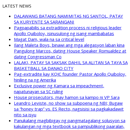
LATEST NEWS
DALAWANG BATANG NAMIMITAS NG SANTOL, PATAY
SA KURYENTE SA SARANGANI
Pagpapabilis sa extradition process ni religious leader
Apollo Quiboloy, isinusulong ng isang mambabatas
Magat Dam, wala na sa critical level
Ilang Maleta Boys, binawi ang mga alegasyon laban kina
Pangulong Marcos, dating House Speaker Romualdez at
dating Congressman Co
LALAKI, PATAY SA SAKSAK DAHIL SA ALITAN SA TAYA SA
BASKETBALL SA DANAO CITY
Pag-extradite kay KOJC founder Pastor Apollo Quiboloy,
hiniling na ng Amerika
Exclusive power ng Kamara sa impeachment,
napatunayan sa SC ruling
House prosecutors, may hamon sa kampo ni VP Sara
Leandro Leviste, no show sa subpoena ng NBI; Bugaw
sa “honey trap” vs. ES Recto, nagsisisi sa pagkakadawit
nito sa isyu
Panukalang magbibigay ng pangmatagalang solusyon sa
kakulangan ng mga textbook sa pampublikong paaralan,