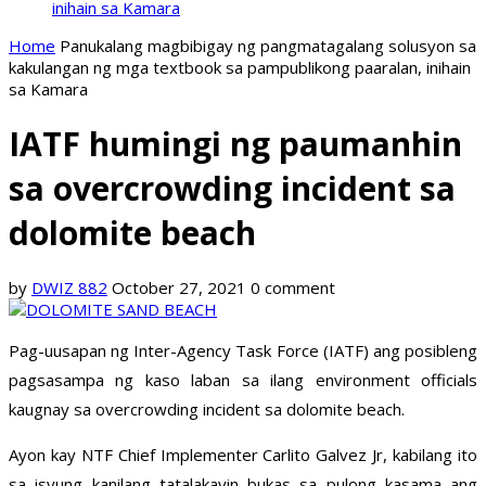
inihain sa Kamara
Home
Panukalang magbibigay ng pangmatagalang solusyon sa
kakulangan ng mga textbook sa pampublikong paaralan, inihain
sa Kamara
IATF humingi ng paumanhin
sa overcrowding incident sa
dolomite beach
by
DWIZ 882
October 27, 2021
0 comment
Pag-uusapan ng Inter-Agency Task Force (IATF) ang posibleng
pagsasampa ng kaso laban sa ilang environment officials
kaugnay sa overcrowding incident sa dolomite beach.
Ayon kay NTF Chief Implementer Carlito Galvez Jr, kabilang ito
sa isyung kanilang tatalakayin bukas sa pulong kasama ang