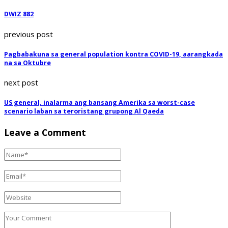
DWIZ 882
previous post
Pagbabakuna sa general population kontra COVID-19, aarangkada
na sa Oktubre
next post
US general, inalarma ang bansang Amerika sa worst-case
scenario laban sa teroristang grupong Al Qaeda
Leave a Comment