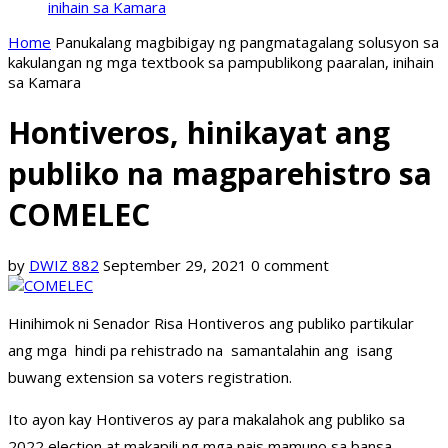
inihain sa Kamara
Home
Panukalang magbibigay ng pangmatagalang solusyon sa
kakulangan ng mga textbook sa pampublikong paaralan, inihain
sa Kamara
Hontiveros, hinikayat ang
publiko na magparehistro sa
COMELEC
by
DWIZ 882
September 29, 2021
0 comment
Hinihimok ni Senador Risa Hontiveros ang publiko partikular
ang mga hindi pa rehistrado na samantalahin ang isang
buwang extension sa voters registration.
Ito ayon kay Hontiveros ay para makalahok ang publiko sa
2022 election at makapili ng mga nais mamuno sa bansa.