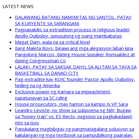
LATEST NEWS
DALAWANG BATANG NAMIMITAS NG SANTOL, PATAY
SA KURYENTE SA SARANGANI
Pagpapabilis sa extradition process ni religious leader
Apollo Quiboloy, isinusulong ng isang mambabatas
Magat Dam, wala na sa critical level
Ilang Maleta Boys, binawi ang mga alegasyon laban kina
Pangulong Marcos, dating House Speaker Romualdez at
dating Congressman Co
LALAKI, PATAY SA SAKSAK DAHIL SA ALITAN SA TAYA SA
BASKETBALL SA DANAO CITY
Pag-extradite kay KOJC founder Pastor Apollo Quiboloy,
hiniling na ng Amerika
Exclusive power ng Kamara sa impeachment,
napatunayan sa SC ruling
House prosecutors, may hamon sa kampo ni VP Sara
Leandro Leviste, no show sa subpoena ng NBI; Bugaw
sa “honey trap” vs. ES Recto, nagsisisi sa pagkakadawit
nito sa isyu
Panukalang magbibigay ng pangmatagalang solusyon sa
kakulangan ng mga textbook sa pampublikong paaralan,