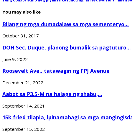
Yeng Constantino nag piyansa kasunod ng ‘arrest warrant’ laban s
You may also like
Bilang ng mga dumadalaw sa mga sementeryo...
October 31, 2017
DOH Sec. Duque, planong bumalik sa pagtuturo...
June 9, 2022
Roosevelt Ave., tatawagin ng FPJ Avenue
December 21, 2022
Aabot sa P3.5-M na halaga ng shabu,...
September 14, 2021
15k fried tilapia, ipinamahagi sa mga mangingisda
September 15, 2022