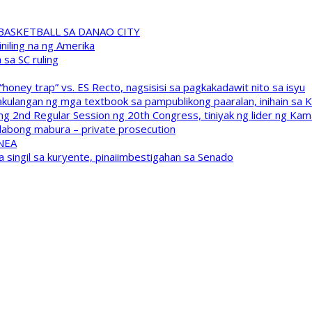
A BASKETBALL SA DANAO CITY
niling na ng Amerika
sa SC ruling
oney trap” vs. ES Recto, nagsisisi sa pagkakadawit nito sa isyu
kulangan ng mga textbook sa pampublikong paaralan, inihain sa 
 2nd Regular Session ng 20th Congress, tiniyak ng lider ng Kam
labong mabura – private prosecution
 NEA
a singil sa kuryente, pinaiimbestigahan sa Senado