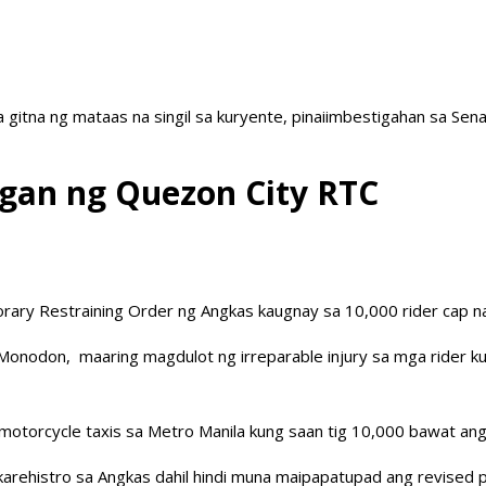
a gitna ng mataas na singil sa kuryente, pinaiimbestigahan sa Sen
igan ng Quezon City RTC
porary Restraining Order ng Angkas kaugnay sa 10,000 rider cap 
 Monodon, maaring magdulot ng irreparable injury sa mga rider k
otorcycle taxis sa Metro Manila kung saan tig 10,000 bawat ang
akarehistro sa Angkas dahil hindi muna maipapatupad ang revised