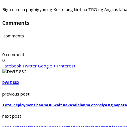
Bigo naman pagbigyan ng Korte ang hirit na TRO ng Angkas laba
Comments
comments
0 comment
0
Facebook
Twitter
Google +
Pinterest
DWIZ 882
previous post
Total deployment ban sa Kuwait nakasalalay sa otopsiya ng napat
next post