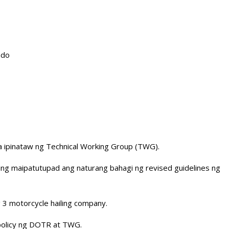
ado
na ipinataw ng Technical Working Group (TWG).
ung maipatutupad ang naturang bahagi ng revised guidelines ng
 3 motorcycle hailing company.
 policy ng DOTR at TWG.