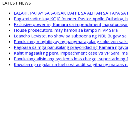
LATEST NEWS
LALAKI, PATAY SA SAKSAK DAHIL SA ALITAN SA TAYA S
Pag-extradite kay KOJC founder Pastor Apollo Quiboloy, hi
Exclusive power ng Kamara sa impeachment, napatunayan 
House prosecutors, may hamon sa kampo ni VP Sara
Leandro Leviste, no show sa subpoena ng NBI; Bugaw sa “h
Panukalang magbibigay ng pangmatagalang solusyon sa ka
Pagpasa sa mga panukalang prayoridad ng Kamara ngayong
Kahit magsauli ng pera, impeachment case vs VP Sara, ma
Panukalang alisin ang systems loss charge, suportado ng
Kawalan ng regular na fuel cost audit sa gitna ng mataas n