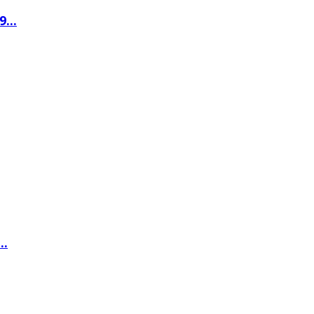
...
..