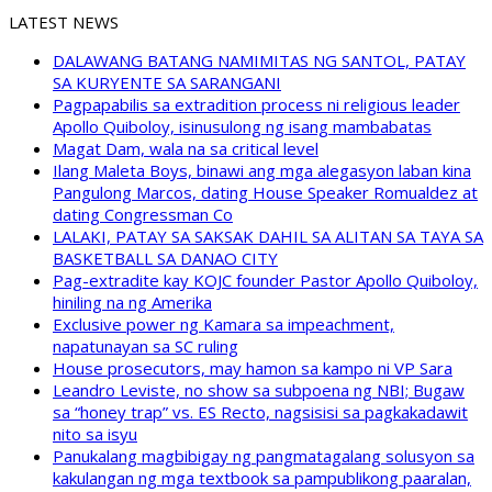
LATEST NEWS
DALAWANG BATANG NAMIMITAS NG SANTOL, PATAY
SA KURYENTE SA SARANGANI
Pagpapabilis sa extradition process ni religious leader
Apollo Quiboloy, isinusulong ng isang mambabatas
Magat Dam, wala na sa critical level
Ilang Maleta Boys, binawi ang mga alegasyon laban kina
Pangulong Marcos, dating House Speaker Romualdez at
dating Congressman Co
LALAKI, PATAY SA SAKSAK DAHIL SA ALITAN SA TAYA SA
BASKETBALL SA DANAO CITY
Pag-extradite kay KOJC founder Pastor Apollo Quiboloy,
hiniling na ng Amerika
Exclusive power ng Kamara sa impeachment,
napatunayan sa SC ruling
House prosecutors, may hamon sa kampo ni VP Sara
Leandro Leviste, no show sa subpoena ng NBI; Bugaw
sa “honey trap” vs. ES Recto, nagsisisi sa pagkakadawit
nito sa isyu
Panukalang magbibigay ng pangmatagalang solusyon sa
kakulangan ng mga textbook sa pampublikong paaralan,