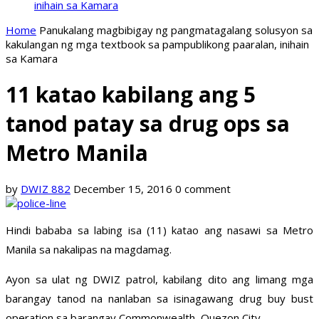
inihain sa Kamara
Home
Panukalang magbibigay ng pangmatagalang solusyon sa
kakulangan ng mga textbook sa pampublikong paaralan, inihain
sa Kamara
11 katao kabilang ang 5
tanod patay sa drug ops sa
Metro Manila
by
DWIZ 882
December 15, 2016
0 comment
Hindi bababa sa labing isa (11) katao ang nasawi sa Metro
Manila sa nakalipas na magdamag.
Ayon sa ulat ng DWIZ patrol, kabilang dito ang limang mga
barangay tanod na nanlaban sa isinagawang drug buy bust
operation sa barangay Commonwealth, Quezon City.