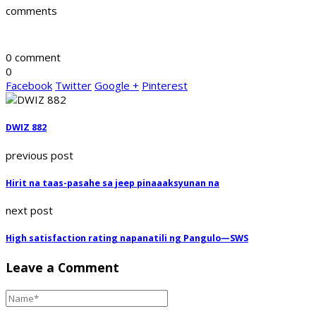
comments
0 comment
0
Facebook
Twitter
Google +
Pinterest
DWIZ 882
previous post
Hirit na taas-pasahe sa jeep pinaaaksyunan na
next post
High satisfaction rating napanatili ng Pangulo—SWS
Leave a Comment