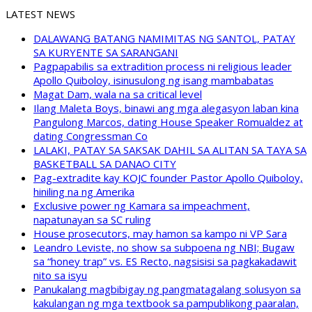
LATEST NEWS
DALAWANG BATANG NAMIMITAS NG SANTOL, PATAY
SA KURYENTE SA SARANGANI
Pagpapabilis sa extradition process ni religious leader
Apollo Quiboloy, isinusulong ng isang mambabatas
Magat Dam, wala na sa critical level
Ilang Maleta Boys, binawi ang mga alegasyon laban kina
Pangulong Marcos, dating House Speaker Romualdez at
dating Congressman Co
LALAKI, PATAY SA SAKSAK DAHIL SA ALITAN SA TAYA SA
BASKETBALL SA DANAO CITY
Pag-extradite kay KOJC founder Pastor Apollo Quiboloy,
hiniling na ng Amerika
Exclusive power ng Kamara sa impeachment,
napatunayan sa SC ruling
House prosecutors, may hamon sa kampo ni VP Sara
Leandro Leviste, no show sa subpoena ng NBI; Bugaw
sa “honey trap” vs. ES Recto, nagsisisi sa pagkakadawit
nito sa isyu
Panukalang magbibigay ng pangmatagalang solusyon sa
kakulangan ng mga textbook sa pampublikong paaralan,