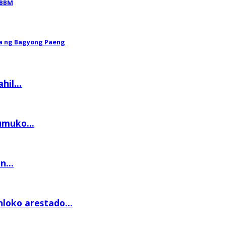
PBBM
asa ng Bagyong Paeng
il...
umuko...
n...
loko arestado...