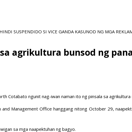
NA HINDI SUSPENDIDO SI VICE GANDA KASUNOD NG MGA REKL
 sa agrikultura bunsod ng pan
h Cotabato ngunit nag-iwan naman ito ng pinsala sa agrikultura 
uction and Management Office hanggang nitong October 29, naap
awigan sa mga naapektuhan ng bagyo.