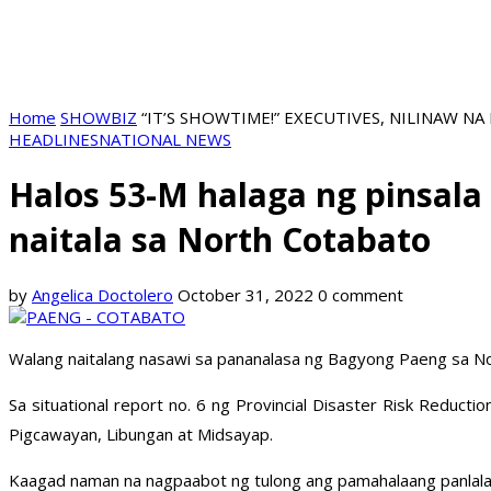
Home
SHOWBIZ
“IT’S SHOWTIME!” EXECUTIVES, NILINAW 
HEADLINES
NATIONAL NEWS
Halos 53-M halaga ng pinsala
naitala sa North Cotabato
by
Angelica Doctolero
October 31, 2022
0 comment
Walang naitalang nasawi sa pananalasa ng Bagyong Paeng sa Nort
Sa situational report no. 6 ng Provincial Disaster Risk Red
Pigcawayan, Libungan at Midsayap.
Kaagad naman na nagpaabot ng tulong ang pamahalaang panlal