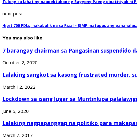
Tulong sa lahat ng naapektuhan ng Bagyong Paeng pinatitiyak ni 
next post
Higit 700 PDLs, nakabalik na sa Rizal – BJMP matapos ang pananal
You may also like
7 barangay chairman sa Pangasinan suspendido dah
October 2, 2020
Lalaking sangkot sa kasong frustrated murder, s
March 12, 2022
Lockdown sa isang lugar sa Muntinlupa palalawigi
June 5, 2020
Lalaking nagpapanggap na politiko para makapan
March 7, 2017