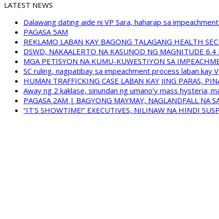
LATEST NEWS
Dalawang dating aide ni VP Sara, haharap sa impeachment 
PAGASA 5AM
REKLAMO LABAN KAY BAGONG TALAGANG HEALTH SEC
DSWD, NAKAALERTO NA KASUNOD NG MAGNITUDE 6.4 
MGA PETISYON NA KUMU-KUWESTIYON SA IMPEACHMEN
SC ruling, nagpatibay sa impeachment process laban kay V
HUMAN TRAFFICKING CASE LABAN KAY JING PARAS, PI
Away ng 2 kaklase, sinundan ng umano’y mass hysteria; m
PAGASA 2AM | BAGYONG MAYMAY, NAGLANDFALL NA SA
“IT’S SHOWTIME!” EXECUTIVES, NILINAW NA HINDI S