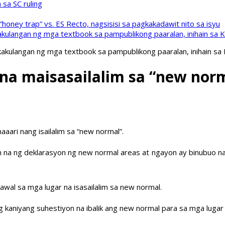
sa SC ruling
oney trap” vs. ES Recto, nagsisisi sa pagkakadawit nito sa isyu
kulangan ng mga textbook sa pampublikong paaralan, inihain sa 
akulangan ng mga textbook sa pampublikong paaralan, inihain sa
 na maisasailalim sa “new nor
ari nang isailalim sa “new normal”.
a ng deklarasyon ng new normal areas at ngayon ay binubuo na ang
wal sa mga lugar na isasailalim sa new normal.
 kaniyang suhestiyon na ibalik ang new normal para sa mga lugar