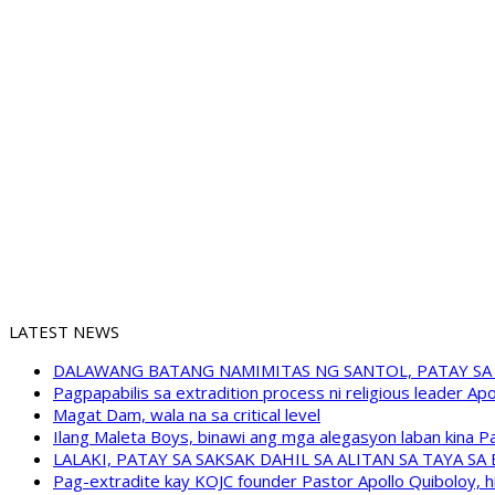
LATEST NEWS
DALAWANG BATANG NAMIMITAS NG SANTOL, PATAY SA
Pagpapabilis sa extradition process ni religious leader A
Magat Dam, wala na sa critical level
Ilang Maleta Boys, binawi ang mga alegasyon laban kina
LALAKI, PATAY SA SAKSAK DAHIL SA ALITAN SA TAYA S
Pag-extradite kay KOJC founder Pastor Apollo Quiboloy, hi