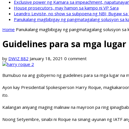
Exclusive power ng Kamara sa impeachment, napatunayan 
House prosecutors, may hamon sa kampo ni VP Sara
Leandro Leviste, no show sa subpoena ng NBI; Bugaw sa “h
Panukalang magbibigay ng pangmatagalang solusyon sa ka
Home
Panukalang magbibigay ng pangmatagalang solusyon sa k
Guidelines para sa mga lugar
by
DWIZ 882
January 18, 2021
0 comment
Bumubuo na ang gobyerno ng guidelines para sa mga lugar na maa
Ayon kay Presidential Spokesperson Harry Roque, magkakaroon n
ito.
Kailangan aniyang maging malinaw na mayroon pa ring ipinagbaba
Noong Setyembre, sinabi ni Roque na sinang-ayunan ng IATF ang