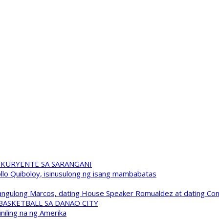
 KURYENTE SA SARANGANI
pollo Quiboloy, isinusulong ng isang mambabatas
 Pangulong Marcos, dating House Speaker Romualdez at dating C
A BASKETBALL SA DANAO CITY
niling na ng Amerika