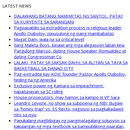
LATEST NEWS
DALAWANG BATANG NAMIMITAS NG SANTOL, PATAY
SA KURYENTE SA SARANGANI
Pagpapabilis sa extradition process ni religious leader
Apollo Quiboloy, isinusulong ng isang mambabatas
Magat Dam, wala na sa critical level
Ilang Maleta Boys, binawi ang mga alegasyon laban kina
Pangulong Marcos, dating House Speaker Romualdez at
dating Congressman Co
LALAKI, PATAY SA SAKSAK DAHIL SA ALITAN SA TAYA SA
BASKETBALL SA DANAO CITY
Pag-extradite kay KOJC founder Pastor Apollo Quiboloy,
hiniling na ng Amerika
Exclusive power ng Kamara sa impeachment,
napatunayan sa SC ruling
House prosecutors, may hamon sa kampo ni VP Sara
Leandro Leviste, no show sa subpoena ng NBI; Bugaw
sa “honey trap” vs. ES Recto, nagsisisi sa pagkakadawit
nito sa isyu
Panukalang magbibigay ng pangmatagalang solusyon sa
kakulangan ng mga textbook sa pampublikong paaralan,