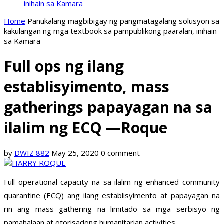
inihain sa Kamara
Home
Panukalang magbibigay ng pangmatagalang solusyon sa
kakulangan ng mga textbook sa pampublikong paaralan, inihain
sa Kamara
Full ops ng ilang
establisyimento, mass
gatherings papayagan na sa
ilalim ng ECQ —Roque
by
DWIZ 882
May 25, 2020
0 comment
Full operational capacity na sa ilalim ng enhanced community
quarantine (ECQ) ang ilang establisyimento at papayagan na
rin ang mass gathering na limitado sa mga serbisyo ng
pamahalaan at otorisadong humanitarian activities.