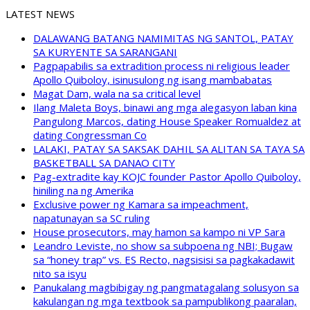
LATEST NEWS
DALAWANG BATANG NAMIMITAS NG SANTOL, PATAY
SA KURYENTE SA SARANGANI
Pagpapabilis sa extradition process ni religious leader
Apollo Quiboloy, isinusulong ng isang mambabatas
Magat Dam, wala na sa critical level
Ilang Maleta Boys, binawi ang mga alegasyon laban kina
Pangulong Marcos, dating House Speaker Romualdez at
dating Congressman Co
LALAKI, PATAY SA SAKSAK DAHIL SA ALITAN SA TAYA SA
BASKETBALL SA DANAO CITY
Pag-extradite kay KOJC founder Pastor Apollo Quiboloy,
hiniling na ng Amerika
Exclusive power ng Kamara sa impeachment,
napatunayan sa SC ruling
House prosecutors, may hamon sa kampo ni VP Sara
Leandro Leviste, no show sa subpoena ng NBI; Bugaw
sa “honey trap” vs. ES Recto, nagsisisi sa pagkakadawit
nito sa isyu
Panukalang magbibigay ng pangmatagalang solusyon sa
kakulangan ng mga textbook sa pampublikong paaralan,