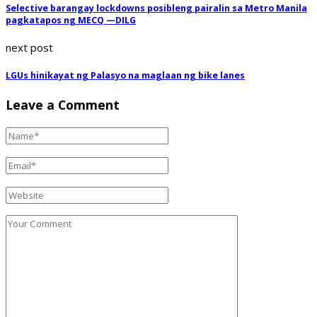
Selective barangay lockdowns posibleng pairalin sa Metro Manila
pagkatapos ng MECQ —DILG
next post
LGUs hinikayat ng Palasyo na maglaan ng bike lanes
Leave a Comment