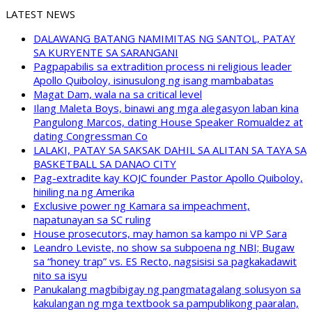
LATEST NEWS
DALAWANG BATANG NAMIMITAS NG SANTOL, PATAY
SA KURYENTE SA SARANGANI
Pagpapabilis sa extradition process ni religious leader
Apollo Quiboloy, isinusulong ng isang mambabatas
Magat Dam, wala na sa critical level
Ilang Maleta Boys, binawi ang mga alegasyon laban kina
Pangulong Marcos, dating House Speaker Romualdez at
dating Congressman Co
LALAKI, PATAY SA SAKSAK DAHIL SA ALITAN SA TAYA SA
BASKETBALL SA DANAO CITY
Pag-extradite kay KOJC founder Pastor Apollo Quiboloy,
hiniling na ng Amerika
Exclusive power ng Kamara sa impeachment,
napatunayan sa SC ruling
House prosecutors, may hamon sa kampo ni VP Sara
Leandro Leviste, no show sa subpoena ng NBI; Bugaw
sa “honey trap” vs. ES Recto, nagsisisi sa pagkakadawit
nito sa isyu
Panukalang magbibigay ng pangmatagalang solusyon sa
kakulangan ng mga textbook sa pampublikong paaralan,