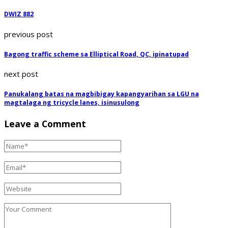
DWIZ 882
previous post
Bagong traffic scheme sa Elliptical Road, QC, ipinatupad
next post
Panukalang batas na magbibigay kapangyarihan sa LGU na
magtalaga ng tricycle lanes, isinusulong
Leave a Comment