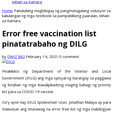
inihain sa Kamara
Home
Panukalang magbibigay ng pangmatagalang solusyon sa
kakulangan ng mga textbook sa pampublikong paaralan, inihain
sa Kamara
Error free vaccination list
pinatatrabaho ng DILG
by
DWIZ 882
February 14, 2021
0 comment
Pinakikilos ng Department of the Interior and Local
Government (DILG) ang mga opisyal ng barangay sa paggawa
ng listahan ng mga kuwalipikadong maging bahagi ng priority
list para sa COVID-19 vaccine.
Ito’y ayon kay DILG Spokesman Usec. Jonathan Malaya ay para
maiwasan ang tinatawag na error free list ng mga mabibigyan