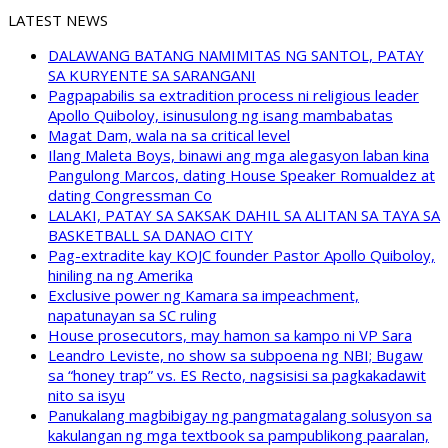
LATEST NEWS
DALAWANG BATANG NAMIMITAS NG SANTOL, PATAY
SA KURYENTE SA SARANGANI
Pagpapabilis sa extradition process ni religious leader
Apollo Quiboloy, isinusulong ng isang mambabatas
Magat Dam, wala na sa critical level
Ilang Maleta Boys, binawi ang mga alegasyon laban kina
Pangulong Marcos, dating House Speaker Romualdez at
dating Congressman Co
LALAKI, PATAY SA SAKSAK DAHIL SA ALITAN SA TAYA SA
BASKETBALL SA DANAO CITY
Pag-extradite kay KOJC founder Pastor Apollo Quiboloy,
hiniling na ng Amerika
Exclusive power ng Kamara sa impeachment,
napatunayan sa SC ruling
House prosecutors, may hamon sa kampo ni VP Sara
Leandro Leviste, no show sa subpoena ng NBI; Bugaw
sa “honey trap” vs. ES Recto, nagsisisi sa pagkakadawit
nito sa isyu
Panukalang magbibigay ng pangmatagalang solusyon sa
kakulangan ng mga textbook sa pampublikong paaralan,