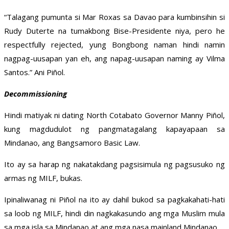
“Talagang pumunta si Mar Roxas sa Davao para kumbinsihin si
Rudy Duterte na tumakbong Bise-Presidente niya, pero he
respectfully rejected, yung Bongbong naman hindi namin
nagpag-uusapan yan eh, ang napag-uusapan naming ay Vilma
Santos.” Ani Piñol.
Decommissioning
Hindi matiyak ni dating North Cotabato Governor Manny Piñol,
kung magdudulot ng pangmatagalang kapayapaan sa
Mindanao, ang Bangsamoro Basic Law.
Ito ay sa harap ng nakatakdang pagsisimula ng pagsusuko ng
armas ng MILF, bukas.
Ipinaliwanag ni Piñol na ito ay dahil bukod sa pagkakahati-hati
sa loob ng MILF, hindi din nagkakasundo ang mga Muslim mula
sa mga isla sa Mindanao at ang mga nasa mainland Mindanao.