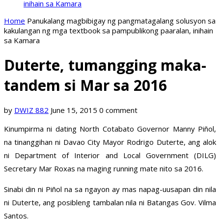
inihain sa Kamara
Home
Panukalang magbibigay ng pangmatagalang solusyon sa
kakulangan ng mga textbook sa pampublikong paaralan, inihain
sa Kamara
Duterte, tumangging maka-
tandem si Mar sa 2016
by
DWIZ 882
June 15, 2015
0 comment
Kinumpirma ni dating North Cotabato Governor Manny Piñol,
na tinanggihan ni Davao City Mayor Rodrigo Duterte, ang alok
ni Department of Interior and Local Government (DILG)
Secretary Mar Roxas na maging running mate nito sa 2016.
Sinabi din ni Piñol na sa ngayon ay mas napag-uusapan din nila
ni Duterte, ang posibleng tambalan nila ni Batangas Gov. Vilma
Santos.