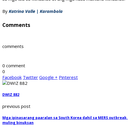
By
Katrina Valle | Karambola
Comments
comments
0 comment
0
Facebook
Twitter
Google +
Pinterest
DWIZ 882
previous post
Mga ipinasarang paaralan sa South Korea dahil sa MERS outbreak,
muling binuksan