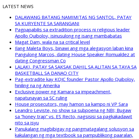
LATEST NEWS
DALAWANG BATANG NAMIMITAS NG SANTOL, PATAY
SA KURYENTE SA SARANGANI
Pagpapabilis sa extradition process ni religious leader
Apollo Quiboloy, isinusulong ng isang mambabatas
Magat Dam, wala na sa critical level
Ilang Maleta Boys, binawi ang mga alegasyon laban kina
Pangulong Marcos, dating House Speaker Romualdez at
dating Congressman Co
LALAKI, PATAY SA SAKSAK DAHIL SA ALITAN SA TAYA SA
BASKETBALL SA DANAO CITY
Pag-extradite kay KOJC founder Pastor Apollo Quiboloy,
hiniling na ng Amerika
Exclusive power ng Kamara sa impeachment,
napatunayan sa SC ruling
House prosecutors, may hamon sa kampo ni VP Sara
Leandro Leviste, no show sa subpoena ng NBI; Bugaw
sa “honey trap” vs. ES Recto, nagsisisi sa pagkakadawit
nito sa isyu
Panukalang magbibigay ng pangmatagalang solusyon sa
kakulangan ng mga textbook sa pampublikong paaralan,