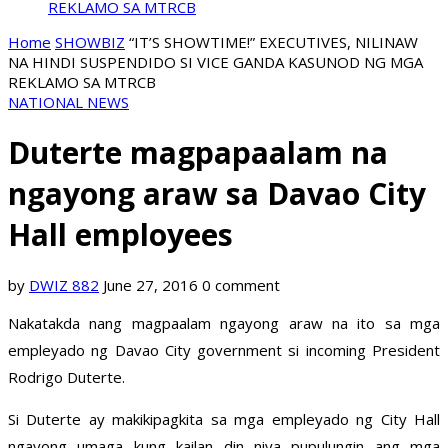
REKLAMO SA MTRCB
Home
SHOWBIZ
“IT’S SHOWTIME!” EXECUTIVES, NILINAW
NA HINDI SUSPENDIDO SI VICE GANDA KASUNOD NG MGA
REKLAMO SA MTRCB
NATIONAL NEWS
Duterte magpapaalam na
ngayong araw sa Davao City
Hall employees
by
DWIZ 882
June 27, 2016
0 comment
Nakatakda nang magpaalam ngayong araw na ito sa mga
empleyado ng Davao City government si incoming President
Rodrigo Duterte.
Si Duterte ay makikipagkita sa mga empleyado ng City Hall
ngayong umaga kung kailan din niya pupulungin ang mga