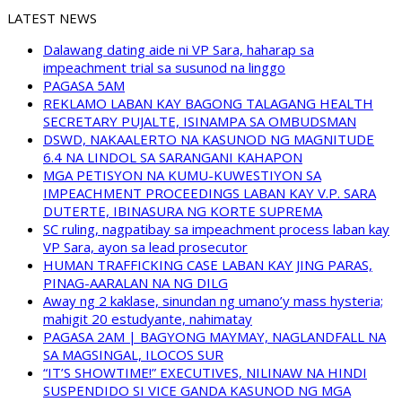
LATEST NEWS
Dalawang dating aide ni VP Sara, haharap sa
impeachment trial sa susunod na linggo
PAGASA 5AM
REKLAMO LABAN KAY BAGONG TALAGANG HEALTH
SECRETARY PUJALTE, ISINAMPA SA OMBUDSMAN
DSWD, NAKAALERTO NA KASUNOD NG MAGNITUDE
6.4 NA LINDOL SA SARANGANI KAHAPON
MGA PETISYON NA KUMU-KUWESTIYON SA
IMPEACHMENT PROCEEDINGS LABAN KAY V.P. SARA
DUTERTE, IBINASURA NG KORTE SUPREMA
SC ruling, nagpatibay sa impeachment process laban kay
VP Sara, ayon sa lead prosecutor
HUMAN TRAFFICKING CASE LABAN KAY JING PARAS,
PINAG-AARALAN NA NG DILG
Away ng 2 kaklase, sinundan ng umano’y mass hysteria;
mahigit 20 estudyante, nahimatay
PAGASA 2AM | BAGYONG MAYMAY, NAGLANDFALL NA
SA MAGSINGAL, ILOCOS SUR
“IT’S SHOWTIME!” EXECUTIVES, NILINAW NA HINDI
SUSPENDIDO SI VICE GANDA KASUNOD NG MGA