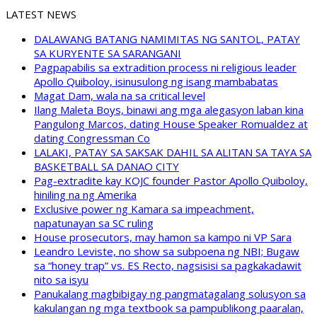
LATEST NEWS
DALAWANG BATANG NAMIMITAS NG SANTOL, PATAY
SA KURYENTE SA SARANGANI
Pagpapabilis sa extradition process ni religious leader
Apollo Quiboloy, isinusulong ng isang mambabatas
Magat Dam, wala na sa critical level
Ilang Maleta Boys, binawi ang mga alegasyon laban kina
Pangulong Marcos, dating House Speaker Romualdez at
dating Congressman Co
LALAKI, PATAY SA SAKSAK DAHIL SA ALITAN SA TAYA SA
BASKETBALL SA DANAO CITY
Pag-extradite kay KOJC founder Pastor Apollo Quiboloy,
hiniling na ng Amerika
Exclusive power ng Kamara sa impeachment,
napatunayan sa SC ruling
House prosecutors, may hamon sa kampo ni VP Sara
Leandro Leviste, no show sa subpoena ng NBI; Bugaw
sa “honey trap” vs. ES Recto, nagsisisi sa pagkakadawit
nito sa isyu
Panukalang magbibigay ng pangmatagalang solusyon sa
kakulangan ng mga textbook sa pampublikong paaralan,