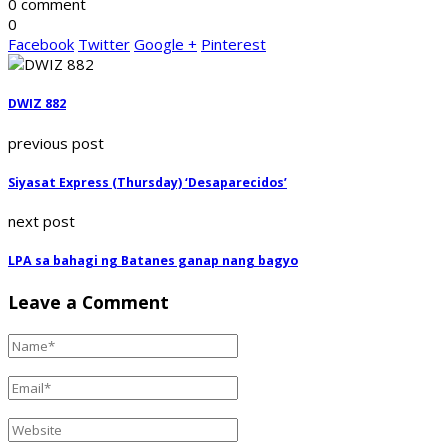
0 comment
0
Facebook
Twitter
Google +
Pinterest
DWIZ 882
previous post
Siyasat Express (Thursday) ‘Desaparecidos’
next post
LPA sa bahagi ng Batanes ganap nang bagyo
Leave a Comment