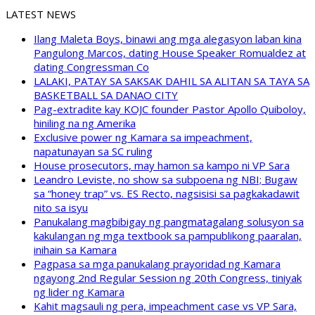
LATEST NEWS
Ilang Maleta Boys, binawi ang mga alegasyon laban kina
Pangulong Marcos, dating House Speaker Romualdez at
dating Congressman Co
LALAKI, PATAY SA SAKSAK DAHIL SA ALITAN SA TAYA SA
BASKETBALL SA DANAO CITY
Pag-extradite kay KOJC founder Pastor Apollo Quiboloy,
hiniling na ng Amerika
Exclusive power ng Kamara sa impeachment,
napatunayan sa SC ruling
House prosecutors, may hamon sa kampo ni VP Sara
Leandro Leviste, no show sa subpoena ng NBI; Bugaw
sa “honey trap” vs. ES Recto, nagsisisi sa pagkakadawit
nito sa isyu
Panukalang magbibigay ng pangmatagalang solusyon sa
kakulangan ng mga textbook sa pampublikong paaralan,
inihain sa Kamara
Pagpasa sa mga panukalang prayoridad ng Kamara
ngayong 2nd Regular Session ng 20th Congress, tiniyak
ng lider ng Kamara
Kahit magsauli ng pera, impeachment case vs VP Sara,