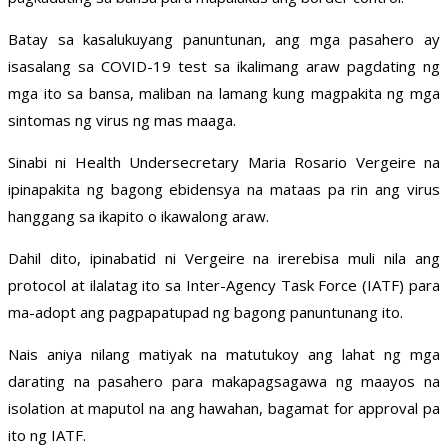
Batay sa kasalukuyang panuntunan, ang mga pasahero ay
isasalang sa COVID-19 test sa ikalimang araw pagdating ng
mga ito sa bansa, maliban na lamang kung magpakita ng mga
sintomas ng virus ng mas maaga.
Sinabi ni Health Undersecretary Maria Rosario Vergeire na
ipinapakita ng bagong ebidensya na mataas pa rin ang virus
hanggang sa ikapito o ikawalong araw.
Dahil dito, ipinabatid ni Vergeire na irerebisa muli nila ang
protocol at ilalatag ito sa Inter-Agency Task Force (IATF) para
ma-adopt ang pagpapatupad ng bagong panuntunang ito.
Nais aniya nilang matiyak na matutukoy ang lahat ng mga
darating na pasahero para makapagsagawa ng maayos na
isolation at maputol na ang hawahan, bagamat for approval pa
ito ng IATF.