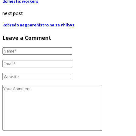
domestic workers
next post
Robredo nagparehistro na sa PhilSys
Leave a Comment