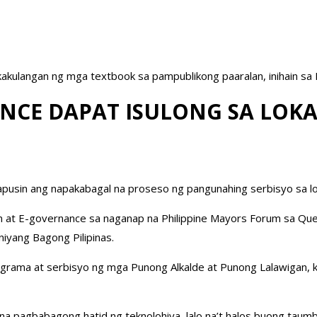
akulangan ng mga textbook sa pampublikong paaralan, inihain sa
NANCE DAPAT ISULONG SA L
 tapusin ang napakabagal na proseso ng pangunahing serbisyo sa l
zation at E-governance sa naganap na Philippine Mayors Forum sa 
niyang Bagong Pilipinas.
ograma at serbisyo ng mga Punong Alkalde at Punong Lalawigan, kay
 na pagbabagong hatid ng teknolohiya, lalo na’t halos buong tau