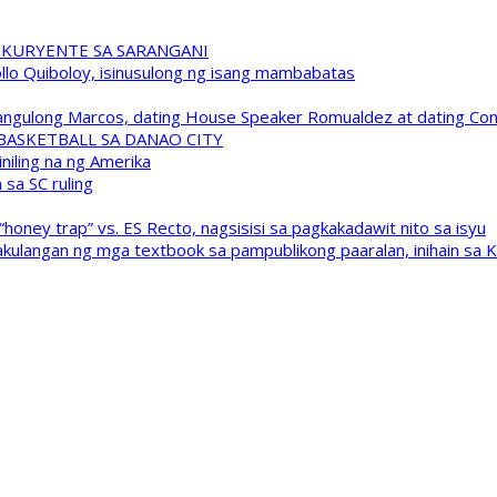
 KURYENTE SA SARANGANI
pollo Quiboloy, isinusulong ng isang mambabatas
 Pangulong Marcos, dating House Speaker Romualdez at dating C
A BASKETBALL SA DANAO CITY
niling na ng Amerika
sa SC ruling
oney trap” vs. ES Recto, nagsisisi sa pagkakadawit nito sa isyu
kulangan ng mga textbook sa pampublikong paaralan, inihain sa 