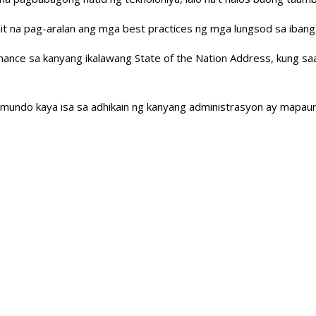
 na pag-aralan ang mga best practices ng mga lungsod sa ibang b
nance sa kanyang ikalawang State of the Nation Address, kung sa
undo kaya isa sa adhikain ng kanyang administrasyon ay mapaunlad