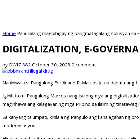
Home
Panukalang magbibigay ng pangmatagalang solusyon sa k
DIGITALIZATION, E-GOVER
by
DWIZ 882
October 30, 2023
0 comment
Naniniwala si Pangulong Ferdinand R. Marcos Jr. na dapat nang
Iginiit ito ni Pangulong Marcos nang isulong niya ang digitali
maginhawa ang kalagayan ng mga Pilipino sa ilalim ng tinatawag 
Sa kanyang talumpati, kinilala ng Pangulo ang kahalagahan ng pr
modernisasyon.
Hindi na rin dapat magpaiwan pa ang pamahalaan sa napakabilis