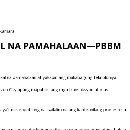
 Kamara
OKAL NA PAMAHALAAN—PBBM
okal na pamahalaan at yakapin ang makabagong teknolohiya.
Quezon City upang mapabilis ang mga transaksyon at mas
a’t nararapat lang na isailalim na ang kani-kanilang proseso sa
mbayan na ang nakadepende rito sa pang-araw-araw nilang buhay.