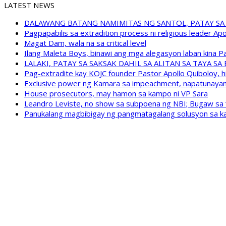
LATEST NEWS
DALAWANG BATANG NAMIMITAS NG SANTOL, PATAY SA
Pagpapabilis sa extradition process ni religious leader A
Magat Dam, wala na sa critical level
Ilang Maleta Boys, binawi ang mga alegasyon laban kina
LALAKI, PATAY SA SAKSAK DAHIL SA ALITAN SA TAYA S
Pag-extradite kay KOJC founder Pastor Apollo Quiboloy, hi
Exclusive power ng Kamara sa impeachment, napatunayan 
House prosecutors, may hamon sa kampo ni VP Sara
Leandro Leviste, no show sa subpoena ng NBI; Bugaw sa “h
Panukalang magbibigay ng pangmatagalang solusyon sa ka