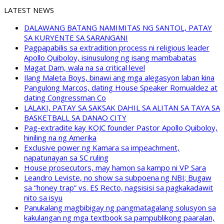
LATEST NEWS
DALAWANG BATANG NAMIMITAS NG SANTOL, PATAY
SA KURYENTE SA SARANGANI
Pagpapabilis sa extradition process ni religious leader
Apollo Quiboloy, isinusulong ng isang mambabatas
Magat Dam, wala na sa critical level
Ilang Maleta Boys, binawi ang mga alegasyon laban kina
Pangulong Marcos, dating House Speaker Romualdez at
dating Congressman Co
LALAKI, PATAY SA SAKSAK DAHIL SA ALITAN SA TAYA SA
BASKETBALL SA DANAO CITY
Pag-extradite kay KOJC founder Pastor Apollo Quiboloy,
hiniling na ng Amerika
Exclusive power ng Kamara sa impeachment,
napatunayan sa SC ruling
House prosecutors, may hamon sa kampo ni VP Sara
Leandro Leviste, no show sa subpoena ng NBI; Bugaw
sa “honey trap” vs. ES Recto, nagsisisi sa pagkakadawit
nito sa isyu
Panukalang magbibigay ng pangmatagalang solusyon sa
kakulangan ng mga textbook sa pampublikong paaralan,