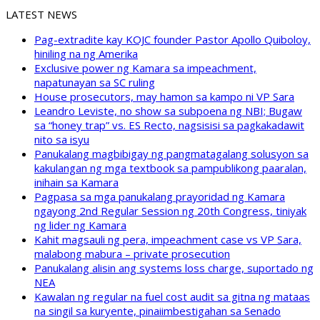
LATEST NEWS
Pag-extradite kay KOJC founder Pastor Apollo Quiboloy,
hiniling na ng Amerika
Exclusive power ng Kamara sa impeachment,
napatunayan sa SC ruling
House prosecutors, may hamon sa kampo ni VP Sara
Leandro Leviste, no show sa subpoena ng NBI; Bugaw
sa “honey trap” vs. ES Recto, nagsisisi sa pagkakadawit
nito sa isyu
Panukalang magbibigay ng pangmatagalang solusyon sa
kakulangan ng mga textbook sa pampublikong paaralan,
inihain sa Kamara
Pagpasa sa mga panukalang prayoridad ng Kamara
ngayong 2nd Regular Session ng 20th Congress, tiniyak
ng lider ng Kamara
Kahit magsauli ng pera, impeachment case vs VP Sara,
malabong mabura – private prosecution
Panukalang alisin ang systems loss charge, suportado ng
NEA
Kawalan ng regular na fuel cost audit sa gitna ng mataas
na singil sa kuryente, pinaiimbestigahan sa Senado