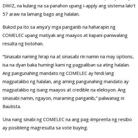
DWIZ, na kulang na sa panahon upang i-apply ang sistema lalo’t
57 araw na lamang bago ang halalan.
Bukod pa ito sa aniya’y mga panganib na haharapin ng
COMELEC upang matiyak ang maayos at kapani-paniwalang
resulta ng botohan.
“Sinasabi naming hirap na at sinasabi rin namin na may options,
isa na dyan baka humingi kami ng pagpaliban sa ating halalan.
Ang pangunahing mandato ng COMELEC ay hindi lang
magpatakbo ng halalan, ang aming pangunahing mandato ay
magpatakbo ng isang maayos at credible na eleksyon. Ang
sinasabi namin, ngayon, maraming panganib,” paliwanag ni
Bautista.
Una nang sinabi ng COMELEC na ang pag-iimprenta ng resibo
ay posibleng magresulta sa vote buying.