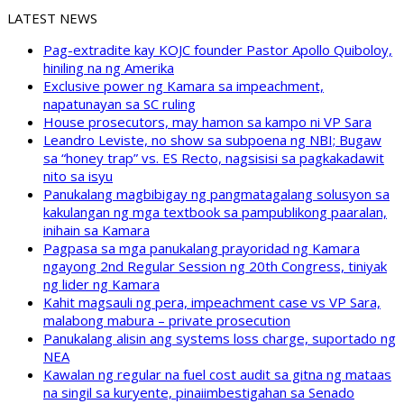
LATEST NEWS
Pag-extradite kay KOJC founder Pastor Apollo Quiboloy,
hiniling na ng Amerika
Exclusive power ng Kamara sa impeachment,
napatunayan sa SC ruling
House prosecutors, may hamon sa kampo ni VP Sara
Leandro Leviste, no show sa subpoena ng NBI; Bugaw
sa “honey trap” vs. ES Recto, nagsisisi sa pagkakadawit
nito sa isyu
Panukalang magbibigay ng pangmatagalang solusyon sa
kakulangan ng mga textbook sa pampublikong paaralan,
inihain sa Kamara
Pagpasa sa mga panukalang prayoridad ng Kamara
ngayong 2nd Regular Session ng 20th Congress, tiniyak
ng lider ng Kamara
Kahit magsauli ng pera, impeachment case vs VP Sara,
malabong mabura – private prosecution
Panukalang alisin ang systems loss charge, suportado ng
NEA
Kawalan ng regular na fuel cost audit sa gitna ng mataas
na singil sa kuryente, pinaiimbestigahan sa Senado