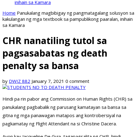
inihain sa Kamara
Home
Panukalang magbibigay ng pangmatagalang solusyon sa
kakulangan ng mga textbook sa pampublikong paaralan, inihain
sa Kamara
CHR nanatiling tutol sa
pagsasabatas ng death
penalty sa bansa
by
DWIZ 882
January 7, 2021
0 comment
Hindi pa rin pabor ang Commission on Human Rights (CHR) sa
panukalang pagbabalik ng parusang kamatayan sa bansa sa
gitna ng mga panawagan matapos ang kontrobersiyal na
pagkamatay ng Flight Attendant na si Christine Dacera.
Ayon kay Jacqueline De Guia, tagapagsalita ng CHR, hindi