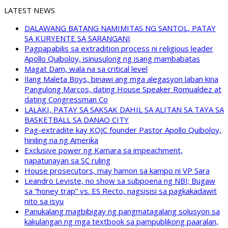
LATEST NEWS
DALAWANG BATANG NAMIMITAS NG SANTOL, PATAY
SA KURYENTE SA SARANGANI
Pagpapabilis sa extradition process ni religious leader
Apollo Quiboloy, isinusulong ng isang mambabatas
Magat Dam, wala na sa critical level
Ilang Maleta Boys, binawi ang mga alegasyon laban kina
Pangulong Marcos, dating House Speaker Romualdez at
dating Congressman Co
LALAKI, PATAY SA SAKSAK DAHIL SA ALITAN SA TAYA SA
BASKETBALL SA DANAO CITY
Pag-extradite kay KOJC founder Pastor Apollo Quiboloy,
hiniling na ng Amerika
Exclusive power ng Kamara sa impeachment,
napatunayan sa SC ruling
House prosecutors, may hamon sa kampo ni VP Sara
Leandro Leviste, no show sa subpoena ng NBI; Bugaw
sa “honey trap” vs. ES Recto, nagsisisi sa pagkakadawit
nito sa isyu
Panukalang magbibigay ng pangmatagalang solusyon sa
kakulangan ng mga textbook sa pampublikong paaralan,