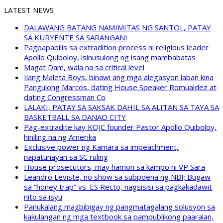
LATEST NEWS
DALAWANG BATANG NAMIMITAS NG SANTOL, PATAY
SA KURYENTE SA SARANGANI
Pagpapabilis sa extradition process ni religious leader
Apollo Quiboloy, isinusulong ng isang mambabatas
Magat Dam, wala na sa critical level
Ilang Maleta Boys, binawi ang mga alegasyon laban kina
Pangulong Marcos, dating House Speaker Romualdez at
dating Congressman Co
LALAKI, PATAY SA SAKSAK DAHIL SA ALITAN SA TAYA SA
BASKETBALL SA DANAO CITY
Pag-extradite kay KOJC founder Pastor Apollo Quiboloy,
hiniling na ng Amerika
Exclusive power ng Kamara sa impeachment,
napatunayan sa SC ruling
House prosecutors, may hamon sa kampo ni VP Sara
Leandro Leviste, no show sa subpoena ng NBI; Bugaw
sa “honey trap” vs. ES Recto, nagsisisi sa pagkakadawit
nito sa isyu
Panukalang magbibigay ng pangmatagalang solusyon sa
kakulangan ng mga textbook sa pampublikong paaralan,