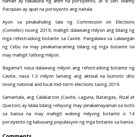
naman ay nakakuha ng anim na porsiyento, at si Sen. Manny
Pacquiao ay apat na porsiyento ang naitala.
Ayon sa pinakahuling tala ng Commission on Elections
(Comelec) noong 2019, mahigit dalawang milyon ang bilang ng
mga rehistradong botante sa Cavite. Pangalawa sa Lalawigan
ng Cebu na may pinakamaraming bilang ng mga botante na
may mahigit tatlong milyon.
Bagama’t nasa dalawang milyon ang rehistradong botante ng
Cavite, nasa 1.3 milyon lamang ang aktwal na bumoto dito
noong national and local mid-term elections taong 2019.
Samantala, ang Calabarzon (Cavite, Laguna, Batangas, Rizal at
Quezon) ay kilala bilang rehiyong may pinakamayaman sa boto
sa bansa na may mahigit walong milyong botante o 14
porsiyento ng kabuuang populasyon ng mga botante sa bansa.
Comments