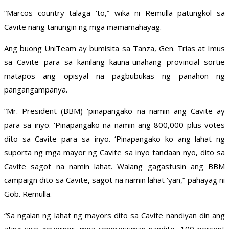
“Marcos country talaga ‘to,” wika ni Remulla patungkol sa
Cavite nang tanungin ng mga mamamahayag.
Ang buong UniTeam ay bumisita sa Tanza, Gen. Trias at Imus
sa Cavite para sa kanilang kauna-unahang provincial sortie
matapos ang opisyal na pagbubukas ng panahon ng
pangangampanya.
“Mr. President (BBM) ‘pinapangako na namin ang Cavite ay
para sa inyo. ‘Pinapangako na namin ang 800,000 plus votes
dito sa Cavite para sa inyo. ‘Pinapangako ko ang lahat ng
suporta ng mga mayor ng Cavite sa inyo tandaan nyo, dito sa
Cavite sagot na namin lahat. Walang gagastusin ang BBM
campaign dito sa Cavite, sagot na namin lahat ‘yan,” pahayag ni
Gob. Remulla.
“Sa ngalan ng lahat ng mayors dito sa Cavite nandiyan din ang