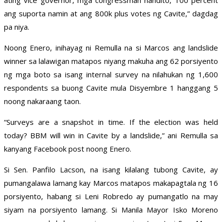
ating vice governor, mga congressman nandito, 100 percent
ang suporta namin at ang 800k plus votes ng Cavite,” dagdag
pa niya.
Noong Enero, inihayag ni Remulla na si Marcos ang landslide
winner sa lalawigan matapos niyang makuha ang 62 porsiyento
ng mga boto sa isang internal survey na nilahukan ng 1,600
respondents sa buong Cavite mula Disyembre 1 hanggang 5
noong nakaraang taon.
“Surveys are a snapshot in time. If the election was held
today? BBM will win in Cavite by a landslide,” ani Remulla sa
kanyang Facebook post noong Enero.
Si Sen. Panfilo Lacson, na isang kilalang tubong Cavite, ay
pumangalawa lamang kay Marcos matapos makapagtala ng 16
porsiyento, habang si Leni Robredo ay pumangatlo na may
siyam na porsiyento lamang. Si Manila Mayor Isko Moreno