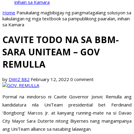
inihain sa Kamara
Home
Panukalang magbibigay ng pangmatagalang solusyon sa
kakulangan ng mga textbook sa pampublikong paaralan, inihain
sa Kamara
CAVITE TODO NA SA BBM-
SARA UNITEAM – GOV
REMULLA
by
DWIZ 882
February 12, 2022
0 comment
Pormal na inindorso ni Cavite Governor Jonvic Remulla ang
kandidatura nila UniTeam presidential bet Ferdinand
‘Bongbong’ Marcos Jr. at kanyang running-mate na si Davao
City Mayor Sara Duterte nitong Biyernes nang mangampanya
ang UniTeam alliance sa nasabing lalawigan.