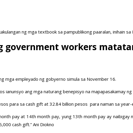
akulangan ng mga textbook sa pampublikong paaralan, inihain sa
 ng government workers matat
ts ng mga empleyado ng gobyerno simula sa November 16.
tapos ianunsyo ang mga naturang benepisyo na mapapasakamay ng
esos para sa cash gift at 32.84 billion pesos para naman sa yea
th pay at 14th month pay, yung 13th month pay ay naibigay na 
,000 cash gift.” Ani Diokno