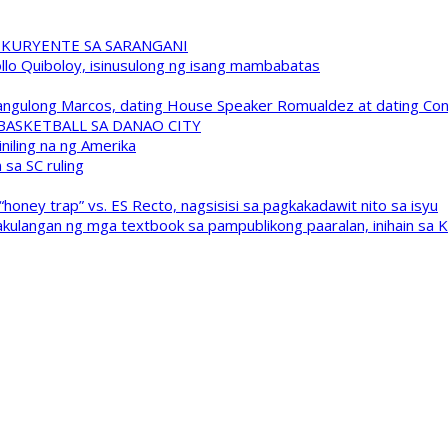
 KURYENTE SA SARANGANI
pollo Quiboloy, isinusulong ng isang mambabatas
 Pangulong Marcos, dating House Speaker Romualdez at dating C
A BASKETBALL SA DANAO CITY
niling na ng Amerika
sa SC ruling
oney trap” vs. ES Recto, nagsisisi sa pagkakadawit nito sa isyu
kulangan ng mga textbook sa pampublikong paaralan, inihain sa 