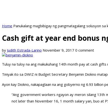
Home
Panukalang magbibigay ng pangmatagalang solusyon sa k
Cash gift at year end bonus
by
Judith Estrada-Larino
November 9, 2017
0 comment
Tuluy na tuloy na ang makukuhang 14th month pay at cash gif
Tiniyak ito sa DWIZ ni Budget Secretary Benjamin Diokno ma
Ayon kay Diokno, nakapaglaan na ang gobyerno ng 6.93 billion p
“Ang government workers ngayon ay meron silang 13th mon
not later than November 16, 1 month salary yan, buo at P5