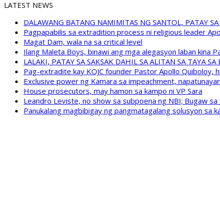
LATEST NEWS
DALAWANG BATANG NAMIMITAS NG SANTOL, PATAY SA
Pagpapabilis sa extradition process ni religious leader A
Magat Dam, wala na sa critical level
Ilang Maleta Boys, binawi ang mga alegasyon laban kina
LALAKI, PATAY SA SAKSAK DAHIL SA ALITAN SA TAYA S
Pag-extradite kay KOJC founder Pastor Apollo Quiboloy, hi
Exclusive power ng Kamara sa impeachment, napatunayan 
House prosecutors, may hamon sa kampo ni VP Sara
Leandro Leviste, no show sa subpoena ng NBI; Bugaw sa “h
Panukalang magbibigay ng pangmatagalang solusyon sa ka