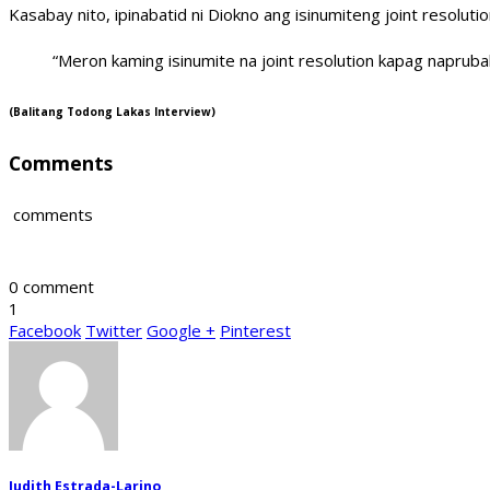
Kasabay nito, ipinabatid ni Diokno ang isinumiteng joint resolu
“Meron kaming isinumite na joint resolution kapag napruba
(Balitang Todong Lakas Interview)
Comments
comments
0 comment
1
Facebook
Twitter
Google +
Pinterest
Judith Estrada-Larino