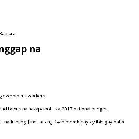
 Kamara
anggap na
 government workers.
r-end bonus na nakapaloob sa 2017 national budget.
natin nung June, at ang 14th month pay ay ibibigay natin