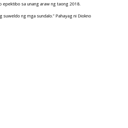
alo epektibo sa unang araw ng taong 2018.
ang suweldo ng mga sundalo.” Pahayag ni Diokno