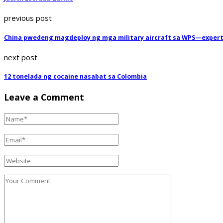
previous post
China pwedeng magdeploy ng mga military aircraft sa WPS—exper
next post
12 tonelada ng cocaine nasabat sa Colombia
Leave a Comment