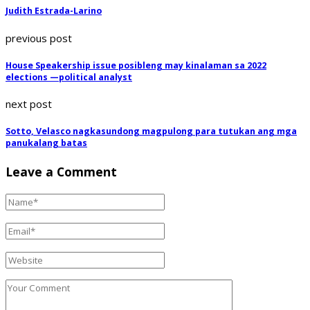
Judith Estrada-Larino
previous post
House Speakership issue posibleng may kinalaman sa 2022
elections —political analyst
next post
Sotto, Velasco nagkasundong magpulong para tutukan ang mga
panukalang batas
Leave a Comment