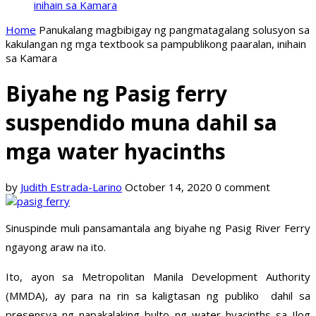
inihain sa Kamara
Home
Panukalang magbibigay ng pangmatagalang solusyon sa
kakulangan ng mga textbook sa pampublikong paaralan, inihain
sa Kamara
Biyahe ng Pasig ferry
suspendido muna dahil sa
mga water hyacinths
by
Judith Estrada-Larino
October 14, 2020
0 comment
Sinuspinde muli pansamantala ang biyahe ng Pasig River Ferry
ngayong araw na ito.
Ito, ayon sa Metropolitan Manila Development Authority
(MMDA), ay para na rin sa kaligtasan ng publiko dahil sa
presensya ng napakalaking bulto ng water hyacinths sa Ilog