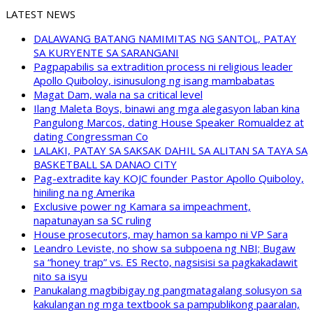
LATEST NEWS
DALAWANG BATANG NAMIMITAS NG SANTOL, PATAY
SA KURYENTE SA SARANGANI
Pagpapabilis sa extradition process ni religious leader
Apollo Quiboloy, isinusulong ng isang mambabatas
Magat Dam, wala na sa critical level
Ilang Maleta Boys, binawi ang mga alegasyon laban kina
Pangulong Marcos, dating House Speaker Romualdez at
dating Congressman Co
LALAKI, PATAY SA SAKSAK DAHIL SA ALITAN SA TAYA SA
BASKETBALL SA DANAO CITY
Pag-extradite kay KOJC founder Pastor Apollo Quiboloy,
hiniling na ng Amerika
Exclusive power ng Kamara sa impeachment,
napatunayan sa SC ruling
House prosecutors, may hamon sa kampo ni VP Sara
Leandro Leviste, no show sa subpoena ng NBI; Bugaw
sa “honey trap” vs. ES Recto, nagsisisi sa pagkakadawit
nito sa isyu
Panukalang magbibigay ng pangmatagalang solusyon sa
kakulangan ng mga textbook sa pampublikong paaralan,