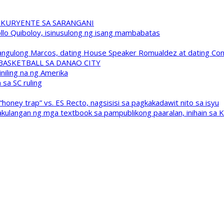
 KURYENTE SA SARANGANI
pollo Quiboloy, isinusulong ng isang mambabatas
 Pangulong Marcos, dating House Speaker Romualdez at dating C
A BASKETBALL SA DANAO CITY
niling na ng Amerika
sa SC ruling
oney trap” vs. ES Recto, nagsisisi sa pagkakadawit nito sa isyu
kulangan ng mga textbook sa pampublikong paaralan, inihain sa 