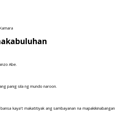
 Kamara
 makabuluhan
hinzo Abe.
ang panig sila ng mundo naroon.
g bansa kaya’t makatitiyak ang sambayanan na mapakikinabangan