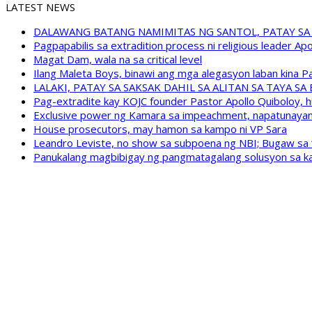
LATEST NEWS
DALAWANG BATANG NAMIMITAS NG SANTOL, PATAY SA
Pagpapabilis sa extradition process ni religious leader A
Magat Dam, wala na sa critical level
Ilang Maleta Boys, binawi ang mga alegasyon laban kina
LALAKI, PATAY SA SAKSAK DAHIL SA ALITAN SA TAYA S
Pag-extradite kay KOJC founder Pastor Apollo Quiboloy, hi
Exclusive power ng Kamara sa impeachment, napatunayan 
House prosecutors, may hamon sa kampo ni VP Sara
Leandro Leviste, no show sa subpoena ng NBI; Bugaw sa “h
Panukalang magbibigay ng pangmatagalang solusyon sa ka