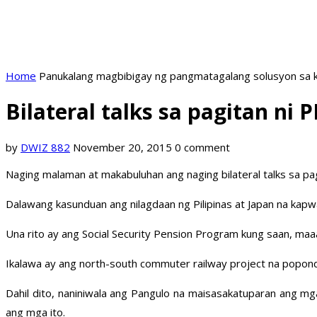
Home
Panukalang magbibigay ng pangmatagalang solusyon sa k
Bilateral talks sa pagitan n
by
DWIZ 882
November 20, 2015
0 comment
Naging malaman at makabuluhan ang naging bilateral talks sa pa
Dalawang kasunduan ang nilagdaan ng Pilipinas at Japan na ka
Una rito ay ang Social Security Pension Program kung saan, m
Ikalawa ay ang north-south commuter railway project na popond
Dahil dito, naniniwala ang Pangulo na maisasakatuparan ang m
ang mga ito.