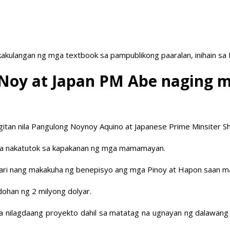
akulangan ng mga textbook sa pampublikong paaralan, inihain sa
i PNoy at Japan PM Abe naging
gitan nila Pangulong Noynoy Aquino at Japanese Prime Minsiter S
pwa nakatutok sa kapakanan ng mga mamamayan.
aaari nang makakuha ng benepisyo ang mga Pinoy at Hapon saan m
ohan ng 2 milyong dolyar.
ga nilagdaang proyekto dahil sa matatag na ugnayan ng dalawan