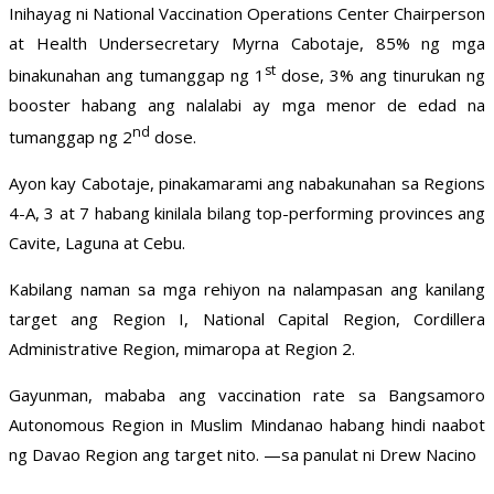
Inihayag ni National Vaccination Operations Center Chairperson
at Health Undersecretary Myrna Cabotaje, 85% ng mga
st
binakunahan ang tumanggap ng 1
dose, 3% ang tinurukan ng
booster habang ang nalalabi ay mga menor de edad na
nd
tumanggap ng 2
dose.
Ayon kay Cabotaje, pinakamarami ang nabakunahan sa Regions
4-A, 3 at 7 habang kinilala bilang top-performing provinces ang
Cavite, Laguna at Cebu.
Kabilang naman sa mga rehiyon na nalampasan ang kanilang
target ang Region I, National Capital Region, Cordillera
Administrative Region, mimaropa at Region 2.
Gayunman, mababa ang vaccination rate sa Bangsamoro
Autonomous Region in Muslim Mindanao habang hindi naabot
ng Davao Region ang target nito. —sa panulat ni Drew Nacino