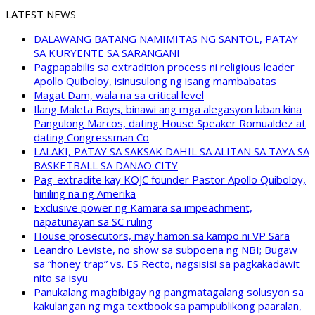
LATEST NEWS
DALAWANG BATANG NAMIMITAS NG SANTOL, PATAY
SA KURYENTE SA SARANGANI
Pagpapabilis sa extradition process ni religious leader
Apollo Quiboloy, isinusulong ng isang mambabatas
Magat Dam, wala na sa critical level
Ilang Maleta Boys, binawi ang mga alegasyon laban kina
Pangulong Marcos, dating House Speaker Romualdez at
dating Congressman Co
LALAKI, PATAY SA SAKSAK DAHIL SA ALITAN SA TAYA SA
BASKETBALL SA DANAO CITY
Pag-extradite kay KOJC founder Pastor Apollo Quiboloy,
hiniling na ng Amerika
Exclusive power ng Kamara sa impeachment,
napatunayan sa SC ruling
House prosecutors, may hamon sa kampo ni VP Sara
Leandro Leviste, no show sa subpoena ng NBI; Bugaw
sa “honey trap” vs. ES Recto, nagsisisi sa pagkakadawit
nito sa isyu
Panukalang magbibigay ng pangmatagalang solusyon sa
kakulangan ng mga textbook sa pampublikong paaralan,