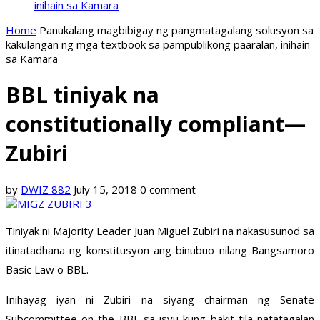
inihain sa Kamara
Home
Panukalang magbibigay ng pangmatagalang solusyon sa
kakulangan ng mga textbook sa pampublikong paaralan, inihain
sa Kamara
BBL tiniyak na
constitutionally compliant—
Zubiri
by
DWIZ 882
July 15, 2018
0 comment
Tiniyak ni Majority Leader Juan Miguel Zubiri na nakasusunod sa
itinatadhana ng konstitusyon ang binubuo nilang Bangsamoro
Basic Law o BBL.
Inihayag iyan ni Zubiri na siyang chairman ng Senate
Subcommittee on the BBL sa isyu kung bakit tila natatagalan