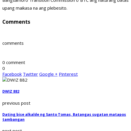
Bangsamoro Transition Commission o BTC ang naturang batas
upang maikasa na ang plebesito.
Comments
comments
0 comment
0
Facebook
Twitter
Google +
Pinterest
DWIZ 882
previous post
Dating bise alkalde ng Santo Tomas, Batangas sugatan matapos
tambangan
next post