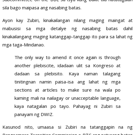
sila bago maipasa ang nasabing batas.
Ayon kay Zubiri, kinakailangan nilang maging maingat at
mabusisi sa mga detalye ng nasabing batas dahil
kinakailangang maging katanggap-tanggap ito para sa lahat ng
mga taga-Mindanao.
The only way to amend it once again is through
another plebiscite, idadaan ulit sa Kongreso at
dadaan sa plebisito. Kaya naman talagang
tinitingnan namin paisa-isa ang lahat ng mga
sections at articles to make sure na wala po
kaming mali na nailagay or unacceptable language,
kaya natagalan po tayo. Pahayag ni Zubiri sa
panayam ng DWIZ.
Kasunod nito, umaasa si Zubiri na tatanggapin na ng