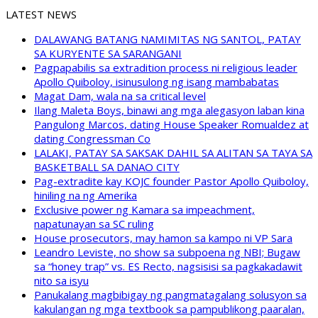
LATEST NEWS
DALAWANG BATANG NAMIMITAS NG SANTOL, PATAY
SA KURYENTE SA SARANGANI
Pagpapabilis sa extradition process ni religious leader
Apollo Quiboloy, isinusulong ng isang mambabatas
Magat Dam, wala na sa critical level
Ilang Maleta Boys, binawi ang mga alegasyon laban kina
Pangulong Marcos, dating House Speaker Romualdez at
dating Congressman Co
LALAKI, PATAY SA SAKSAK DAHIL SA ALITAN SA TAYA SA
BASKETBALL SA DANAO CITY
Pag-extradite kay KOJC founder Pastor Apollo Quiboloy,
hiniling na ng Amerika
Exclusive power ng Kamara sa impeachment,
napatunayan sa SC ruling
House prosecutors, may hamon sa kampo ni VP Sara
Leandro Leviste, no show sa subpoena ng NBI; Bugaw
sa “honey trap” vs. ES Recto, nagsisisi sa pagkakadawit
nito sa isyu
Panukalang magbibigay ng pangmatagalang solusyon sa
kakulangan ng mga textbook sa pampublikong paaralan,