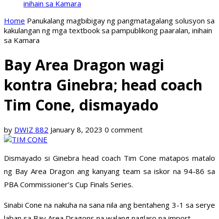
inihain sa Kamara
Home
Panukalang magbibigay ng pangmatagalang solusyon sa
kakulangan ng mga textbook sa pampublikong paaralan, inihain
sa Kamara
Bay Area Dragon wagi
kontra Ginebra; head coach
Tim Cone, dismayado
by
DWIZ 882
January 8, 2023
0 comment
Dismayado si Ginebra head coach Tim Cone matapos matalo
ng Bay Area Dragon ang kanyang team sa iskor na 94-86 sa
PBA Commissioner’s Cup Finals Series.
Sinabi Cone na nakuha na sana nila ang bentaheng 3-1 sa serye
laban sa Bay Area Dragons na walang naglaro na import.