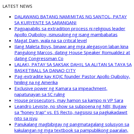
LATEST NEWS
DALAWANG BATANG NAMIMITAS NG SANTOL, PATAY
SA KURYENTE SA SARANGANI
Pagpapabilis sa extradition process ni religious leader
Apollo Quiboloy, isinusulong ng isang mambabatas
Magat Dam, wala na sa critical level
Ilang Maleta Boys, binawi ang mga alegasyon laban kina
Pangulong Marcos, dating House Speaker Romualdez at
dating Congressman Co
LALAKI, PATAY SA SAKSAK DAHIL SA ALITAN SA TAYA SA
BASKETBALL SA DANAO CITY
Pag-extradite kay KOJC founder Pastor Apollo Quiboloy,
hiniling na ng Amerika
Exclusive power ng Kamara sa impeachment,
napatunayan sa SC ruling
House prosecutors, may hamon sa kampo ni VP Sara
Leandro Leviste, no show sa subpoena ng NBI; Bugaw
sa “honey trap” vs. ES Recto, nagsisisi sa pagkakadawit
nito sa isyu
Panukalang magbibigay ng pangmatagalang solusyon sa
kakulangan ng mga textbook sa pampublikong paaralan,