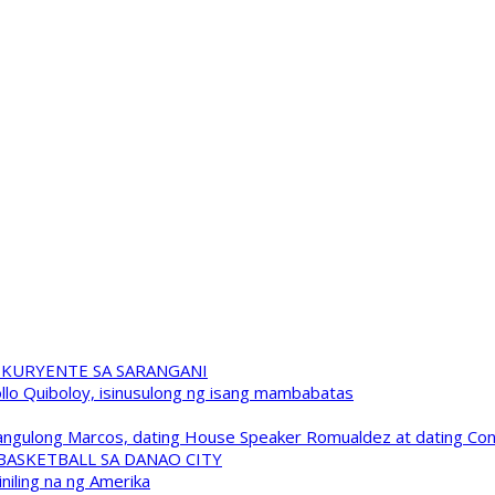
 KURYENTE SA SARANGANI
pollo Quiboloy, isinusulong ng isang mambabatas
 Pangulong Marcos, dating House Speaker Romualdez at dating C
A BASKETBALL SA DANAO CITY
niling na ng Amerika