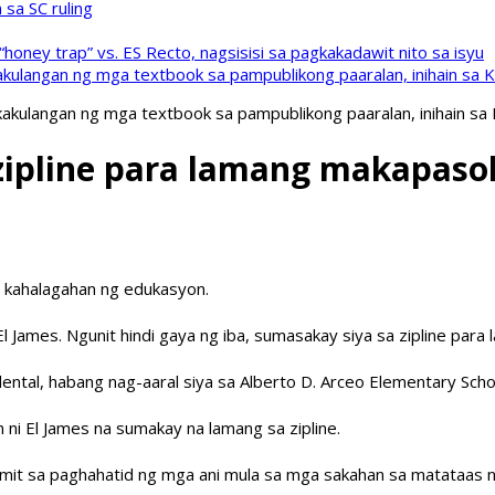
sa SC ruling
oney trap” vs. ES Recto, nagsisisi sa pagkakadawit nito sa isyu
kulangan ng mga textbook sa pampublikong paaralan, inihain sa 
akulangan ng mga textbook sa pampublikong paaralan, inihain sa
zipline para lamang makapasok
g kahalagahan ng edukasyon.
 James. Ngunit hindi gaya ng iba, sumasakay siya sa zipline para 
dental, habang nag-aaral siya sa Alberto D. Arceo Elementary Scho
ni El James na sumakay na lamang sa zipline.
inagamit sa paghahatid ng mga ani mula sa mga sakahan sa matataas 