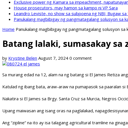
Exclusive power ng Kamara sa impeachment, napatunayan 
House prosecutors, may hamon sa kampo ni VP Sara
Leandro Leviste, no show sa subpoena ng NBI; Bugaw sa “h
Panukalang magbibigay ng pangmatagalang solusyon sa ka
Home
Panukalang magbibigay ng pangmatagalang solusyon sa k
Batang lalaki, sumasakay sa 
by
Krystine Belen
August 7, 2024
0 comment
Sa murang edad na 12, alam na ng batang si El James Retiza an
Katulad ng ibang bata, araw-araw na pumapasok sa paaralan si El
Nakatira si El James sa Brgy. Santa Cruz sa Murcia, Negros Occi
Upang maiwasan ang isang oras na paglalakad, napagdesisyunan 
Ang “zipline” na ito ay isa talagang agricultural tramline na g