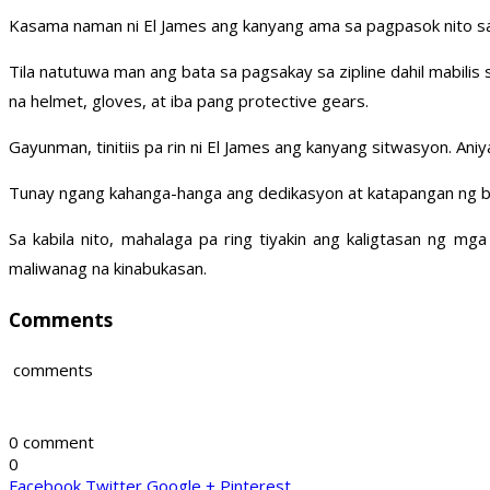
Kasama naman ni El James ang kanyang ama sa pagpasok nito sa 
Tila natutuwa man ang bata sa pagsakay sa zipline dahil mabilis 
na helmet, gloves, at iba pang protective gears.
Gayunman, tinitiis pa rin ni El James ang kanyang sitwasyon. Ani
Tunay ngang kahanga-hanga ang dedikasyon at katapangan ng ba
Sa kabila nito, mahalaga pa ring tiyakin ang kaligtasan ng m
maliwanag na kinabukasan.
Comments
comments
0 comment
0
Facebook
Twitter
Google +
Pinterest