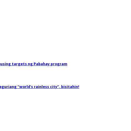
ousing targets ng Pabahay program
uriang “world’s rainless city”, bisitahin!