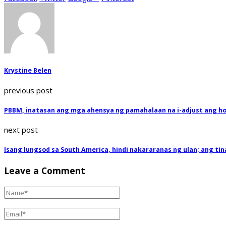
Krystine Belen
previous post
PBBM, inatasan ang mga ahensya ng pamahalaan na i-adjust ang h
next post
Isang lungsod sa South America, hindi nakararanas ng ulan; ang tinag
Leave a Comment