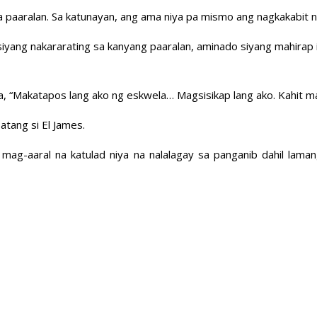
paaralan. Sa katunayan, ang ama niya pa mismo ang nagkakabit n
siyang nakararating sa kanyang paaralan, aminado siyang mahirap ito
ya, “Makatapos lang ako ng eskwela… Magsisikap lang ako. Kahit ma
tang si El James.
ga mag-aaral na katulad niya na nalalagay sa panganib dahil la