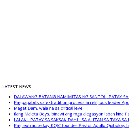
LATEST NEWS
DALAWANG BATANG NAMIMITAS NG SANTOL, PATAY SA
Pagpapabilis sa extradition process ni religious leader A
Magat Dam, wala na sa critical level
Ilang Maleta Boys, binawi ang mga alegasyon laban kina
LALAKI, PATAY SA SAKSAK DAHIL SA ALITAN SA TAYA S
Pag-extradite kay KOJC founder Pastor Apollo Quiboloy, hi