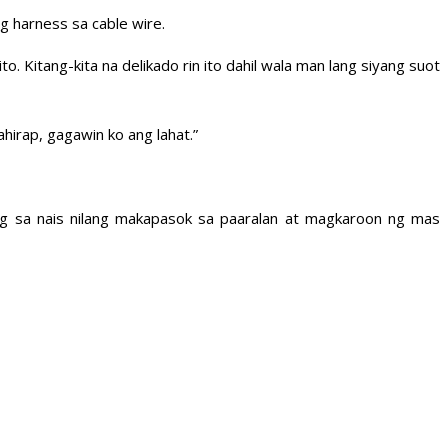
g harness sa cable wire.
. Kitang-kita na delikado rin ito dahil wala man lang siyang suot
hirap, gagawin ko ang lahat.”
mang sa nais nilang makapasok sa paaralan at magkaroon ng mas