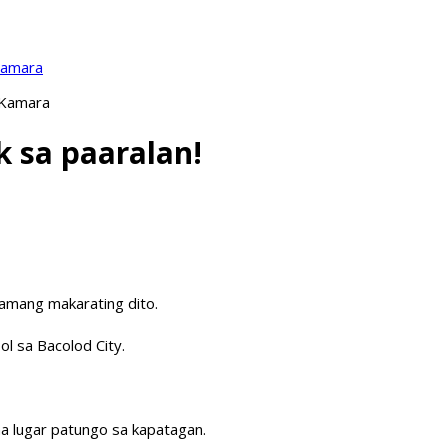
Kamara
 Kamara
 sa paaralan!
lamang makarating dito.
ol sa Bacolod City.
na lugar patungo sa kapatagan.