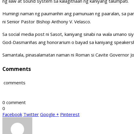
ng ilaw at sound system sa kalagitnaan ng kaniyang talumpati.
Humingi naman ng paumanhin ang pamunuan ng paaralan, sa pa
ni Senior Pastor Bishop Anthony V. Velasco.
Sa social media post ni Sasot, kaniyang sinabi na wala umano s
God-Dasmariñas ang honorarium o bayad sa kaniyang speakersh
Samantala, pinasalamatan naman ni Roman si Cavite Governor Jo
Comments
comments
0 comment
0
Facebook
Twitter
Google +
Pinterest