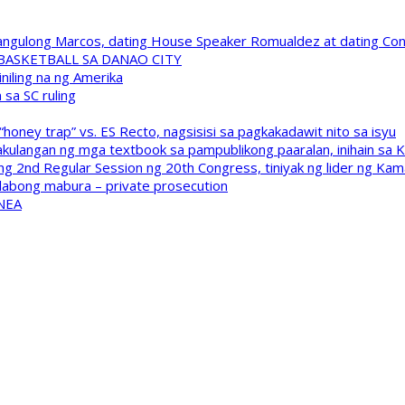
 Pangulong Marcos, dating House Speaker Romualdez at dating C
A BASKETBALL SA DANAO CITY
niling na ng Amerika
sa SC ruling
oney trap” vs. ES Recto, nagsisisi sa pagkakadawit nito sa isyu
kulangan ng mga textbook sa pampublikong paaralan, inihain sa 
 2nd Regular Session ng 20th Congress, tiniyak ng lider ng Kam
labong mabura – private prosecution
 NEA