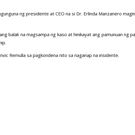
ngunguna ng presidente at CEO na si Dr. Erlinda Manzanero mag
iyang balak na magsampa ng kaso at hinikayat ang pamunuan ng pa
ip.
nvic Remulla sa pagkondena nito sa naganap na insidente.