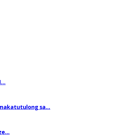
...
akatutulong sa...
e...