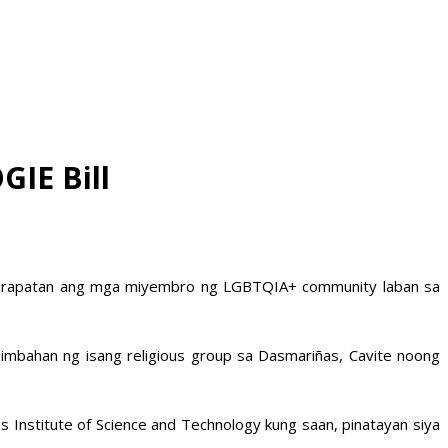
IE Bill
g karapatan ang mga miyembro ng LGBTQIA+ community laban sa
simbahan ng isang religious group sa Dasmariñas, Cavite noong
s Institute of Science and Technology kung saan, pinatayan siya