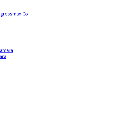
ongressman Co
Kamara
ara