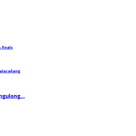
 finals
Malacañang
gulong...