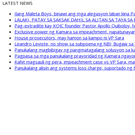
LATEST NEWS
Ilang Maleta Boys, binawi ang mga alegasyon laban kina
LALAKI, PATAY SA SAKSAK DAHIL SA ALITAN SA TAYA S
Pag-extradite kay KOJC founder Pastor Apollo Quiboloy, hi
Exclusive power ng Kamara sa impeachment, napatunayan 
House prosecutors, may hamon sa kampo ni VP Sara
Leandro Leviste, no show sa subpoena ng NBI; Bugaw sa “h
Panukalang magbibigay ng pangmatagalang solusyon sa ka
Pagpasa sa mga panukalang prayoridad ng Kamara ngayong
Kahit magsauli ng pera, impeachment case vs VP Sara, ma
Panukalang alisin ang systems loss charge, suportado ng