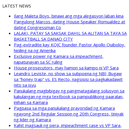
LATEST NEWS
Ilang Maleta Boys, binawi ang mga alegasyon laban kina
Pangulong Marcos, dating House Speaker Romualdez at
dating Congressman Co
LALAKI, PATAY SA SAKSAK DAHIL SA ALITAN SA TAYA SA
BASKETBALL SA DANAO CITY
Pag-extradite kay KOJC founder Pastor Apollo Quiboloy,
hiniling na ng Amerika
Exclusive power ng Kamara sa impeachment,
napatunayan sa SC ruling
House prosecutors, may hamon sa kampo ni VP Sara
Leandro Leviste, no show sa subpoena ng NBI; Bugaw
sa “honey trap” vs. ES Recto, nagsisisi sa pagkakadawit
nito sa isyu
Panukalang magbibigay ng pangmatagalang solusyon sa
kakulangan ng mga textbook sa pampublikong paaralan,
inihain sa Kamara
Pagpasa sa mga panukalang prayoridad ng Kamara
ngayong 2nd Regular Session ng 20th Congress, tiniyak
ng lider ng Kamara
Kahit magsauli ng pera, impeachment case vs VP Sara,