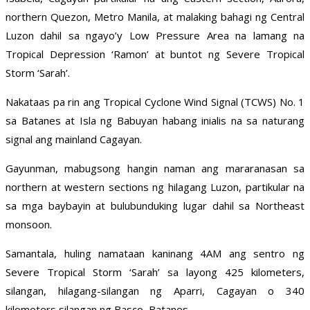
northern Quezon, Metro Manila, at malaking bahagi ng Central
Luzon dahil sa ngayo’y Low Pressure Area na lamang na
Tropical Depression ‘Ramon’ at buntot ng Severe Tropical
Storm ‘Sarah’.
Nakataas pa rin ang Tropical Cyclone Wind Signal (TCWS) No. 1
sa Batanes at Isla ng Babuyan habang inialis na sa naturang
signal ang mainland Cagayan.
Gayunman, mabugsong hangin naman ang mararanasan sa
northern at western sections ng hilagang Luzon, partikular na
sa mga baybayin at bulubunduking lugar dahil sa Northeast
monsoon.
Samantala, huling namataan kaninang 4AM ang sentro ng
Severe Tropical Storm ‘Sarah’ sa layong 425 kilometers,
silangan, hilagang-silangan ng Aparri, Cagayan o 340
kilometers silangan ng Basco, Batanes.