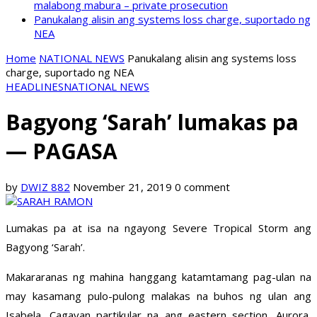
malabong mabura – private prosecution
Panukalang alisin ang systems loss charge, suportado ng
NEA
Home
NATIONAL NEWS
Panukalang alisin ang systems loss
charge, suportado ng NEA
HEADLINES
NATIONAL NEWS
Bagyong ‘Sarah’ lumakas pa
— PAGASA
by
DWIZ 882
November 21, 2019
0 comment
Lumakas pa at isa na ngayong Severe Tropical Storm ang
Bagyong ‘Sarah’.
Makararanas ng mahina hanggang katamtamang pag-ulan na
may kasamang pulo-pulong malakas na buhos ng ulan ang
Isabela, Cagayan partikular na ang eastern section, Aurora,