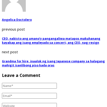
Angelica Doctolero
previous post
CEO, nabisto ang umano’y pangangaliwa matapos makuhanang
kayakap ang isang empleyado sa concert; ang CEO, nag-resign
next post
Grandma for hire, inaalok ng isang Japanese company sa halagang
mahigit isanlibong piso kada oras
Leave a Comment