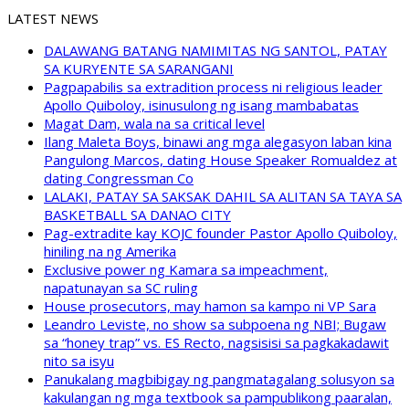
LATEST NEWS
DALAWANG BATANG NAMIMITAS NG SANTOL, PATAY
SA KURYENTE SA SARANGANI
Pagpapabilis sa extradition process ni religious leader
Apollo Quiboloy, isinusulong ng isang mambabatas
Magat Dam, wala na sa critical level
Ilang Maleta Boys, binawi ang mga alegasyon laban kina
Pangulong Marcos, dating House Speaker Romualdez at
dating Congressman Co
LALAKI, PATAY SA SAKSAK DAHIL SA ALITAN SA TAYA SA
BASKETBALL SA DANAO CITY
Pag-extradite kay KOJC founder Pastor Apollo Quiboloy,
hiniling na ng Amerika
Exclusive power ng Kamara sa impeachment,
napatunayan sa SC ruling
House prosecutors, may hamon sa kampo ni VP Sara
Leandro Leviste, no show sa subpoena ng NBI; Bugaw
sa “honey trap” vs. ES Recto, nagsisisi sa pagkakadawit
nito sa isyu
Panukalang magbibigay ng pangmatagalang solusyon sa
kakulangan ng mga textbook sa pampublikong paaralan,