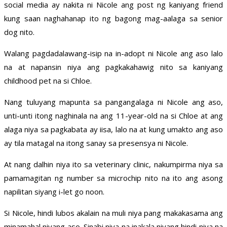
social media ay nakita ni Nicole ang post ng kaniyang friend
kung saan naghahanap ito ng bagong mag-aalaga sa senior
dog nito.
Walang pagdadalawang-isip na in-adopt ni Nicole ang aso lalo
na at napansin niya ang pagkakahawig nito sa kaniyang
childhood pet na si Chloe.
Nang tuluyang mapunta sa pangangalaga ni Nicole ang aso,
unti-unti itong naghinala na ang 11-year-old na si Chloe at ang
alaga niya sa pagkabata ay iisa, lalo na at kung umakto ang aso
ay tila matagal na itong sanay sa presensya ni Nicole.
At nang dalhin niya ito sa veterinary clinic, nakumpirma niya sa
pamamagitan ng number sa microchip nito na ito ang asong
napilitan siyang i-let go noon.
Si Nicole, hindi lubos akalain na muli niya pang makakasama ang
minamahal niyang aso. Sinabi niya na inakala niyang hindi niya na