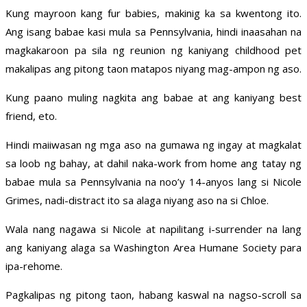
Kung mayroon kang fur babies, makinig ka sa kwentong ito.
Ang isang babae kasi mula sa Pennsylvania, hindi inaasahan na
magkakaroon pa sila ng reunion ng kaniyang childhood pet
makalipas ang pitong taon matapos niyang mag-ampon ng aso.
Kung paano muling nagkita ang babae at ang kaniyang best
friend, eto.
Hindi maiiwasan ng mga aso na gumawa ng ingay at magkalat
sa loob ng bahay, at dahil naka-work from home ang tatay ng
babae mula sa Pennsylvania na noo’y 14-anyos lang si Nicole
Grimes, nadi-distract ito sa alaga niyang aso na si Chloe.
Wala nang nagawa si Nicole at napilitang i-surrender na lang
ang kaniyang alaga sa Washington Area Humane Society para
ipa-rehome.
Pagkalipas ng pitong taon, habang kaswal na nagso-scroll sa