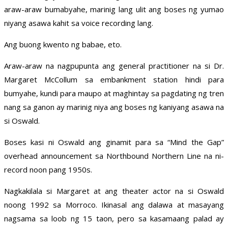
araw-araw bumabyahe, marinig lang ulit ang boses ng yumao
niyang asawa kahit sa voice recording lang.
Ang buong kwento ng babae, eto.
Araw-araw na nagpupunta ang general practitioner na si Dr.
Margaret McCollum sa embankment station hindi para
bumyahe, kundi para maupo at maghintay sa pagdating ng tren
nang sa ganon ay marinig niya ang boses ng kaniyang asawa na
si Oswald.
Boses kasi ni Oswald ang ginamit para sa “Mind the Gap”
overhead announcement sa Northbound Northern Line na ni-
record noon pang 1950s.
Nagkakilala si Margaret at ang theater actor na si Oswald
noong 1992 sa Morroco. Ikinasal ang dalawa at masayang
nagsama sa loob ng 15 taon, pero sa kasamaang palad ay