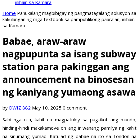
inihain sa Kamara
Home
Panukalang magbibigay ng pangmatagalang solusyon sa
kakulangan ng mga textbook sa pampublikong paaralan, inihain
sa Kamara
Babae, araw-araw
nagpupunta sa isang subway
station para pakinggan ang
announcement na binosesan
ng kaniyang yumaong asawa
by
DWIZ 882
May 10, 2025
0 comment
Sabi nga nila, kahit na magpatuloy sa pag-ikot ang mundo,
hinding-hindi makakamove on ang iniwanang pamilya ng kahit
na sinumang yumao. Katulad ng babae na ito sa London na