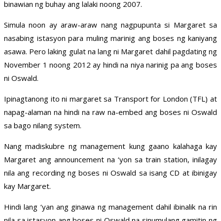
binawian ng buhay ang lalaki noong 2007.
Simula noon ay araw-araw nang nagpupunta si Margaret sa
nasabing istasyon para muling marinig ang boses ng kaniyang
asawa. Pero laking gulat na lang ni Margaret dahil pagdating ng
November 1 noong 2012 ay hindi na niya narinig pa ang boses
ni Oswald.
Ipinagtanong ito ni margaret sa Transport for London (TFL) at
napag-alaman na hindi na raw na-embed ang boses ni Oswald
sa bago nilang system.
Nang madiskubre ng management kung gaano kalahaga kay
Margaret ang announcement na ‘yon sa train station, inilagay
nila ang recording ng boses ni Oswald sa isang CD at ibinigay
kay Margaret.
Hindi lang ‘yan ang ginawa ng management dahil ibinalik na rin
nila sa istasyon ang boses ni Oswald na sinumulang gamitin ng