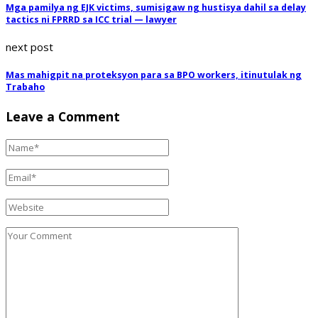
Mga pamilya ng EJK victims, sumisigaw ng hustisya dahil sa delay
tactics ni FPRRD sa ICC trial — lawyer
next post
Mas mahigpit na proteksyon para sa BPO workers, itinutulak ng
Trabaho
Leave a Comment