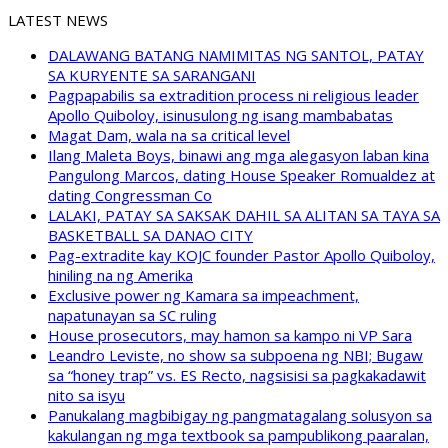
LATEST NEWS
DALAWANG BATANG NAMIMITAS NG SANTOL, PATAY
SA KURYENTE SA SARANGANI
Pagpapabilis sa extradition process ni religious leader
Apollo Quiboloy, isinusulong ng isang mambabatas
Magat Dam, wala na sa critical level
Ilang Maleta Boys, binawi ang mga alegasyon laban kina
Pangulong Marcos, dating House Speaker Romualdez at
dating Congressman Co
LALAKI, PATAY SA SAKSAK DAHIL SA ALITAN SA TAYA SA
BASKETBALL SA DANAO CITY
Pag-extradite kay KOJC founder Pastor Apollo Quiboloy,
hiniling na ng Amerika
Exclusive power ng Kamara sa impeachment,
napatunayan sa SC ruling
House prosecutors, may hamon sa kampo ni VP Sara
Leandro Leviste, no show sa subpoena ng NBI; Bugaw
sa “honey trap” vs. ES Recto, nagsisisi sa pagkakadawit
nito sa isyu
Panukalang magbibigay ng pangmatagalang solusyon sa
kakulangan ng mga textbook sa pampublikong paaralan,