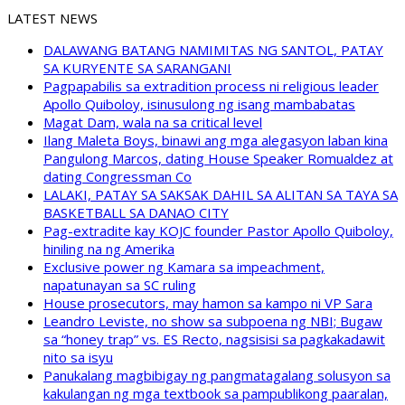
LATEST NEWS
DALAWANG BATANG NAMIMITAS NG SANTOL, PATAY
SA KURYENTE SA SARANGANI
Pagpapabilis sa extradition process ni religious leader
Apollo Quiboloy, isinusulong ng isang mambabatas
Magat Dam, wala na sa critical level
Ilang Maleta Boys, binawi ang mga alegasyon laban kina
Pangulong Marcos, dating House Speaker Romualdez at
dating Congressman Co
LALAKI, PATAY SA SAKSAK DAHIL SA ALITAN SA TAYA SA
BASKETBALL SA DANAO CITY
Pag-extradite kay KOJC founder Pastor Apollo Quiboloy,
hiniling na ng Amerika
Exclusive power ng Kamara sa impeachment,
napatunayan sa SC ruling
House prosecutors, may hamon sa kampo ni VP Sara
Leandro Leviste, no show sa subpoena ng NBI; Bugaw
sa “honey trap” vs. ES Recto, nagsisisi sa pagkakadawit
nito sa isyu
Panukalang magbibigay ng pangmatagalang solusyon sa
kakulangan ng mga textbook sa pampublikong paaralan,