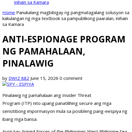
inihain sa Kamara
Home
Panukalang magbibigay ng pangmatagalang solusyon sa
kakulangan ng mga textbook sa pampublikong paaralan, inihain
sa Kamara
ANTI-ESPIONAGE PROGRAM
NG PAMAHALAAN,
PINALAWIG
by
DWIZ 882
June 15, 2026
0 comment
Pinalawig ng pamahalaan ang Insider Threat
Program (ITP) nito upang panatilihing secure ang mga
sensitibong impormasyon mula sa posibleng pang-eespiya ng
ibang mga bansa.
Ayon kay Armed Forces of the Philippines West Philippine Sea