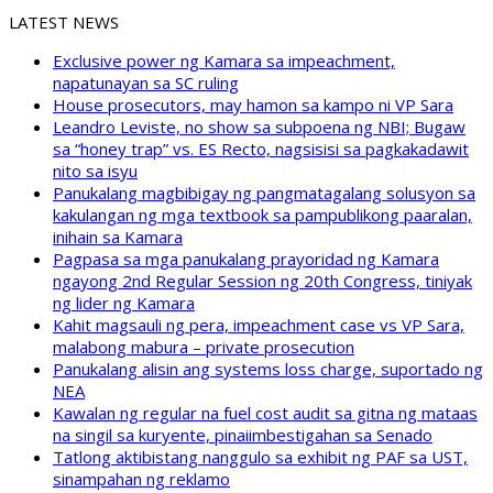
LATEST NEWS
Exclusive power ng Kamara sa impeachment,
napatunayan sa SC ruling
House prosecutors, may hamon sa kampo ni VP Sara
Leandro Leviste, no show sa subpoena ng NBI; Bugaw
sa “honey trap” vs. ES Recto, nagsisisi sa pagkakadawit
nito sa isyu
Panukalang magbibigay ng pangmatagalang solusyon sa
kakulangan ng mga textbook sa pampublikong paaralan,
inihain sa Kamara
Pagpasa sa mga panukalang prayoridad ng Kamara
ngayong 2nd Regular Session ng 20th Congress, tiniyak
ng lider ng Kamara
Kahit magsauli ng pera, impeachment case vs VP Sara,
malabong mabura – private prosecution
Panukalang alisin ang systems loss charge, suportado ng
NEA
Kawalan ng regular na fuel cost audit sa gitna ng mataas
na singil sa kuryente, pinaiimbestigahan sa Senado
Tatlong aktibistang nanggulo sa exhibit ng PAF sa UST,
sinampahan ng reklamo