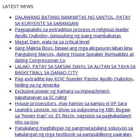
LATEST NEWS
DALAWANG BATANG NAMIMITAS NG SANTOL, PATAY
SA KURYENTE SA SARANGANI
Pagpapabilis sa extradition process ni religious leader
Apollo Quiboloy, isinusulong ng isang mambabatas
Magat Dam, wala na sa critical level
Ilang Maleta Boys, binawi ang mga alegasyon laban kina
Pangulong Marcos, dating House Speaker Romualdez at
dating Congressman Co
LALAKI, PATAY SA SAKSAK DAHIL SA ALITAN SA TAYA SA
BASKETBALL SA DANAO CITY
Pag-extradite kay KOJC founder Pastor Apollo Quiboloy,
hiniling na ng Amerika
Exclusive power ng Kamara sa impeachment,
napatunayan sa SC ruling
House prosecutors, may hamon sa kampo ni VP Sara
Leandro Leviste, no show sa subpoena ng NBI; Bugaw
sa “honey trap” vs. ES Recto, nagsisisi sa pagkakadawit
nito sa isyu
Panukalang magbibigay ng pangmatagalang solusyon sa
kakulangan ng mga textbook sa pampublikong paaralan,