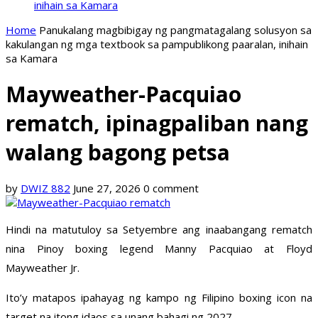
inihain sa Kamara
Home
Panukalang magbibigay ng pangmatagalang solusyon sa
kakulangan ng mga textbook sa pampublikong paaralan, inihain
sa Kamara
Mayweather-Pacquiao
rematch, ipinagpaliban nang
walang bagong petsa
by
DWIZ 882
June 27, 2026
0 comment
Hindi na matutuloy sa Setyembre ang inaabangang rematch
nina Pinoy boxing legend Manny Pacquiao at Floyd
Mayweather Jr.
Ito’y matapos ipahayag ng kampo ng Filipino boxing icon na
target na itong idaos sa unang bahagi ng 2027.