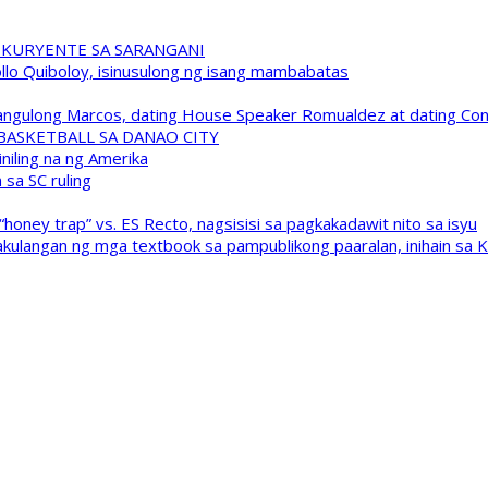
 KURYENTE SA SARANGANI
pollo Quiboloy, isinusulong ng isang mambabatas
 Pangulong Marcos, dating House Speaker Romualdez at dating C
A BASKETBALL SA DANAO CITY
niling na ng Amerika
sa SC ruling
oney trap” vs. ES Recto, nagsisisi sa pagkakadawit nito sa isyu
kulangan ng mga textbook sa pampublikong paaralan, inihain sa 