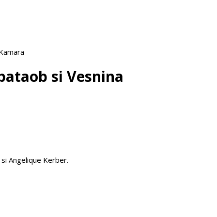
 Kamara
pataob si Vesnina
 si Angelique Kerber.