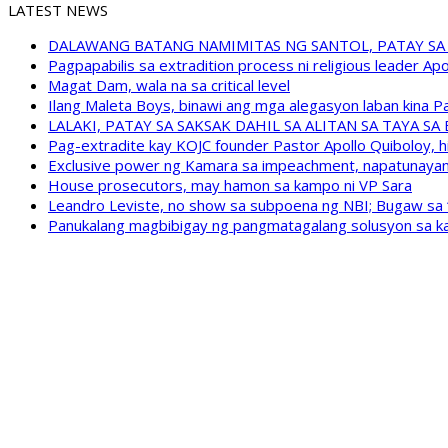
LATEST NEWS
DALAWANG BATANG NAMIMITAS NG SANTOL, PATAY SA
Pagpapabilis sa extradition process ni religious leader A
Magat Dam, wala na sa critical level
Ilang Maleta Boys, binawi ang mga alegasyon laban kina
LALAKI, PATAY SA SAKSAK DAHIL SA ALITAN SA TAYA S
Pag-extradite kay KOJC founder Pastor Apollo Quiboloy, hi
Exclusive power ng Kamara sa impeachment, napatunayan 
House prosecutors, may hamon sa kampo ni VP Sara
Leandro Leviste, no show sa subpoena ng NBI; Bugaw sa “h
Panukalang magbibigay ng pangmatagalang solusyon sa ka