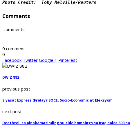
Photo Credit:  Toby Melville/Reuters
Comments
comments
0 comment
0
Facebook
Twitter
Google +
Pinterest
DWIZ 882
previous post
Siyasat Express (Friday) ‘SOCE, Socio-Economic at Eleksyon’
next post
Deathtoll sa pinakamatinding suicide bombings sa Iraq halos 300 na