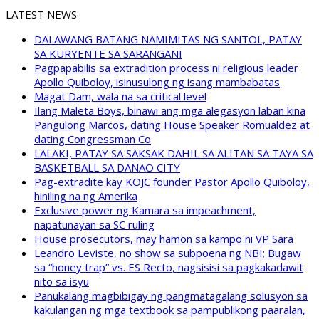
LATEST NEWS
DALAWANG BATANG NAMIMITAS NG SANTOL, PATAY
SA KURYENTE SA SARANGANI
Pagpapabilis sa extradition process ni religious leader
Apollo Quiboloy, isinusulong ng isang mambabatas
Magat Dam, wala na sa critical level
Ilang Maleta Boys, binawi ang mga alegasyon laban kina
Pangulong Marcos, dating House Speaker Romualdez at
dating Congressman Co
LALAKI, PATAY SA SAKSAK DAHIL SA ALITAN SA TAYA SA
BASKETBALL SA DANAO CITY
Pag-extradite kay KOJC founder Pastor Apollo Quiboloy,
hiniling na ng Amerika
Exclusive power ng Kamara sa impeachment,
napatunayan sa SC ruling
House prosecutors, may hamon sa kampo ni VP Sara
Leandro Leviste, no show sa subpoena ng NBI; Bugaw
sa “honey trap” vs. ES Recto, nagsisisi sa pagkakadawit
nito sa isyu
Panukalang magbibigay ng pangmatagalang solusyon sa
kakulangan ng mga textbook sa pampublikong paaralan,