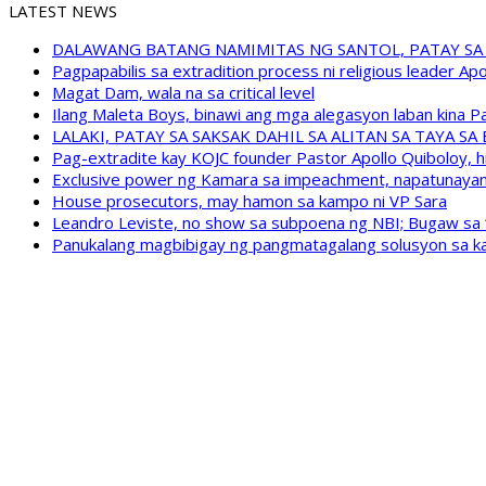
LATEST NEWS
DALAWANG BATANG NAMIMITAS NG SANTOL, PATAY SA
Pagpapabilis sa extradition process ni religious leader A
Magat Dam, wala na sa critical level
Ilang Maleta Boys, binawi ang mga alegasyon laban kina
LALAKI, PATAY SA SAKSAK DAHIL SA ALITAN SA TAYA S
Pag-extradite kay KOJC founder Pastor Apollo Quiboloy, hi
Exclusive power ng Kamara sa impeachment, napatunayan 
House prosecutors, may hamon sa kampo ni VP Sara
Leandro Leviste, no show sa subpoena ng NBI; Bugaw sa “h
Panukalang magbibigay ng pangmatagalang solusyon sa ka