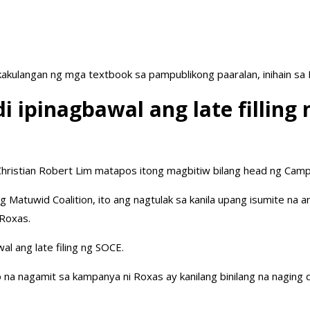
akulangan ng mga textbook sa pampublikong paaralan, inihain sa
 ipinagbawal ang late filling
Christian Robert Lim matapos itong magbitiw bilang head ng Camp
 Matuwid Coalition, ito ang nagtulak sa kanila upang isumite na
 Roxas.
al ang late filing ng SOCE.
o na nagamit sa kampanya ni Roxas ay kanilang binilang na naging 