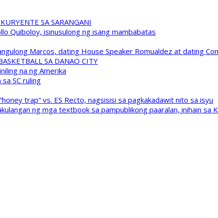
 KURYENTE SA SARANGANI
pollo Quiboloy, isinusulong ng isang mambabatas
 Pangulong Marcos, dating House Speaker Romualdez at dating C
A BASKETBALL SA DANAO CITY
niling na ng Amerika
sa SC ruling
oney trap” vs. ES Recto, nagsisisi sa pagkakadawit nito sa isyu
kulangan ng mga textbook sa pampublikong paaralan, inihain sa 