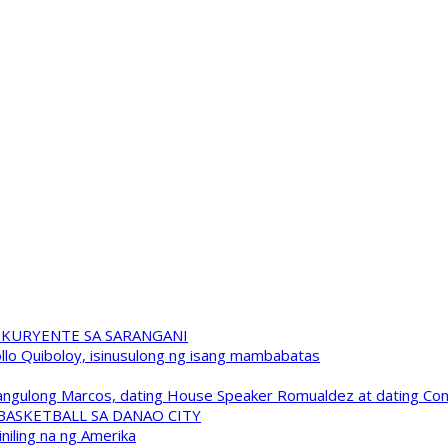
 KURYENTE SA SARANGANI
pollo Quiboloy, isinusulong ng isang mambabatas
 Pangulong Marcos, dating House Speaker Romualdez at dating C
A BASKETBALL SA DANAO CITY
niling na ng Amerika