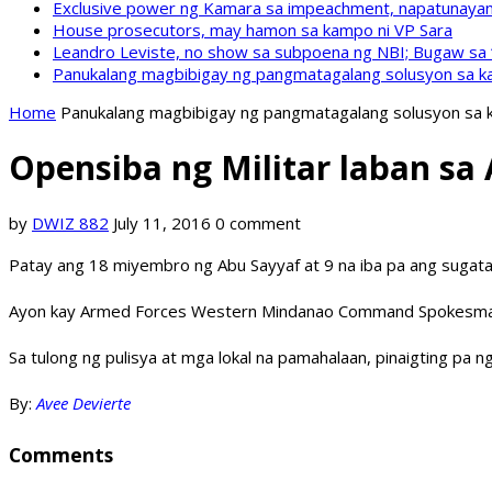
Exclusive power ng Kamara sa impeachment, napatunayan 
House prosecutors, may hamon sa kampo ni VP Sara
Leandro Leviste, no show sa subpoena ng NBI; Bugaw sa “h
Panukalang magbibigay ng pangmatagalang solusyon sa ka
Home
Panukalang magbibigay ng pangmatagalang solusyon sa k
Opensiba ng Militar laban sa 
by
DWIZ 882
July 11, 2016
0 comment
Patay ang 18 miyembro ng Abu Sayyaf at 9 na iba pa ang sugatan
Ayon kay Armed Forces Western Mindanao Command Spokesman Maj
Sa tulong ng pulisya at mga lokal na pamahalaan, pinaigting pa 
By:
Avee Devierte
Comments