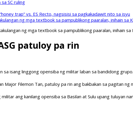
sa SC ruling
oney trap” vs. ES Recto, nagsisisi sa pagkakadawit nito sa isyu
kulangan ng mga textbook sa pampublikong paaralan, inihain sa 
akulangan ng mga textbook sa pampublikong paaralan, inihain sa
ASG patuloy pa rin
 sa isang linggong opensiba ng militar laban sa bandidong grupo
or Filemon Tan, patuloy pa rin ang bakbakan sa pagitan ng mil
ng militar ang kanilang opensiba sa Basilan at Sulu upang tuluyan