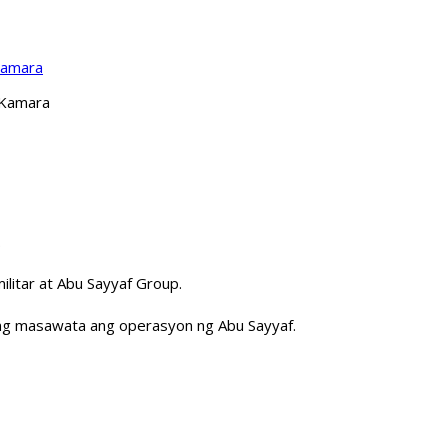
Kamara
 Kamara
.
itar at Abu Sayyaf Group.
 nang masawata ang operasyon ng Abu Sayyaf.