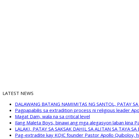
LATEST NEWS
DALAWANG BATANG NAMIMITAS NG SANTOL, PATAY SA
Pagpapabilis sa extradition process ni religious leader A
Magat Dam, wala na sa critical level
Ilang Maleta Boys, binawi ang mga alegasyon laban kina
LALAKI, PATAY SA SAKSAK DAHIL SA ALITAN SA TAYA S
Pag-extradite kay KOJC founder Pastor Apollo Quiboloy, hi